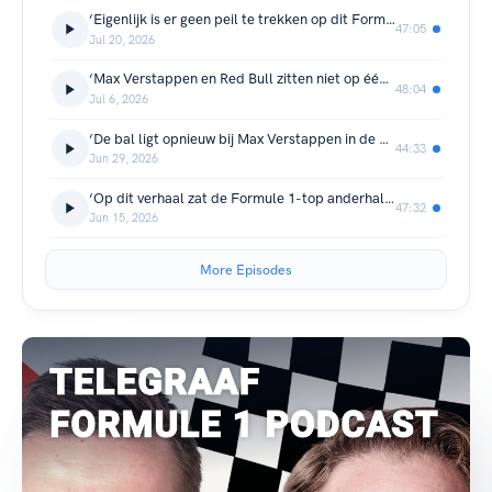
‘Eigenlijk is er geen peil te trekken op dit Formule 1-seizoen’
47:05
Jul 20, 2026
‘Max Verstappen en Red Bull zitten niet op één lijn’
48:04
Jul 6, 2026
‘De bal ligt opnieuw bij Max Verstappen in de Formule 1’
44:33
Jun 29, 2026
‘Op dit verhaal zat de Formule 1-top anderhalf jaar te wachten’
47:32
Jun 15, 2026
More Episodes