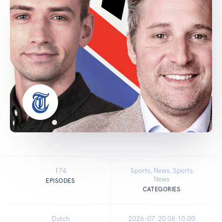
174
Sports, News, Sports
News
EPISODES
CATEGORIES
Dutch
2026-07-20 08:10:00