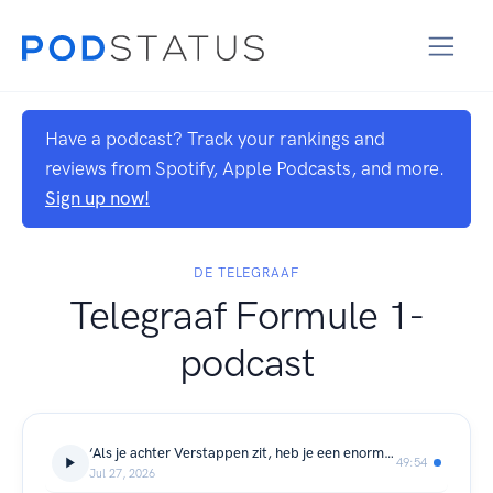
Have a podcast? Track your rankings and
reviews from Spotify, Apple Podcasts, and more.
Sign up now!
DE TELEGRAAF
Telegraaf Formule 1-
podcast
‘Als je achter Verstappen zit, heb je een enorm probleem’
49:54
Jul 27, 2026