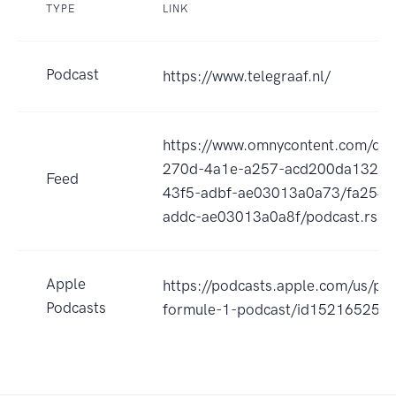
TYPE
LINK
Podcast
https://www.telegraaf.nl/
https://www.omnycontent.com/d/p
270d-4a1e-a257-acd200da1324/
Feed
43f5-adbf-ae03013a0a73/fa254e
addc-ae03013a0a8f/podcast.rss
Apple
https://podcasts.apple.com/us/pod
Podcasts
formule-1-podcast/id152165253