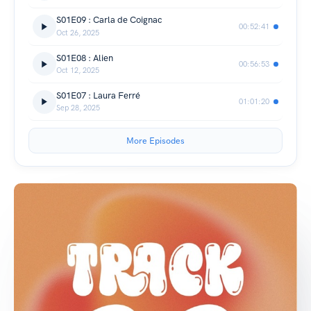
S01E09 : Carla de Coignac
00:52:41
Oct 26, 2025
S01E08 : Alien
00:56:53
Oct 12, 2025
S01E07 : Laura Ferré
01:01:20
Sep 28, 2025
More Episodes