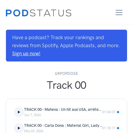
Have a podcast? Track your rankings and
reviews from Spotify, Apple Podcasts, and more.
Sign up now!
URPOPDOSE
Track 00
TRACK 00 - Maheva : Un hit aux USA, arrêter les études avant la fin ?(S2E02)
01:04:07
Jun 7, 2026
TRACK 00 - Carla Dona : Material Girl, Lady Gaga et son meilleur concert, la Star Academy...
01:18:17
May 24, 2026