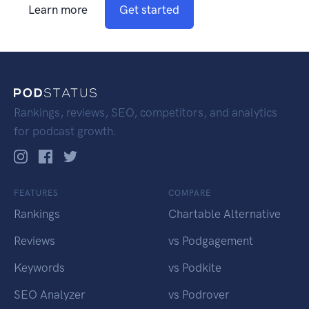
Learn more
Get started
Rankings, reviews, SEO, competitors, and analytics
for podcast growth.
FEATURES
COMPARE
Rankings
Chartable Alternative
Reviews
vs Podgagement
Keywords
vs Podkite
SEO Analyzer
vs Podrover