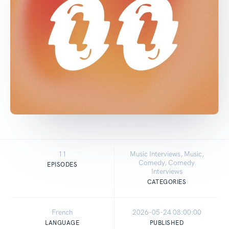
11
Music Interviews, Music,
Comedy, Comedy
EPISODES
Interviews
CATEGORIES
French
2026-05-24 08:00:00
LANGUAGE
PUBLISHED