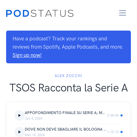
Have a podcast? Track your rankings and
reviews from Spotify, Apple Podcasts, and more.
Sign up now!
ALEX ZOCCHI
TSOS Racconta la Serie A
APPOFONDIMENTO FINALE SU SERIE A, MA ANCHE B, C e D - TSOS Racconta la Serie A 38°giornata 2023/24
2:04:56
Jun 4, 2024
DOVE NON DEVE SBAGLIARE IL BOLOGNA 2024/25 - TSOS Racconta la Serie A 36°giornata 2023/24
1:12:13
May 14, 2024