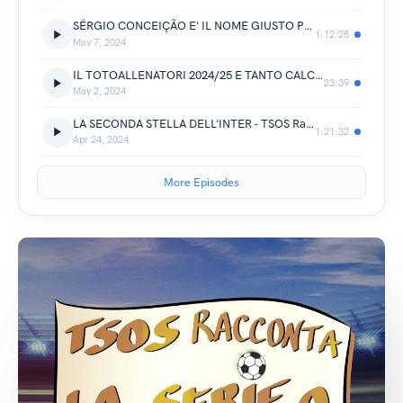
SÉRGIO CONCEIÇÃO E' IL NOME GIUSTO PER IL MILAN? - TSOS Racconta la Serie A 35°giornata 2023/24
1:12:28
May 7, 2024
IL TOTOALLENATORI 2024/25 E TANTO CALCIO - TSOS Racconta la Serie A 34°giornata 2023/24
23:39
May 2, 2024
LA SECONDA STELLA DELL'INTER - TSOS Racconta la Serie A 33°giornara 2023/24
1:21:32
Apr 24, 2024
More Episodes