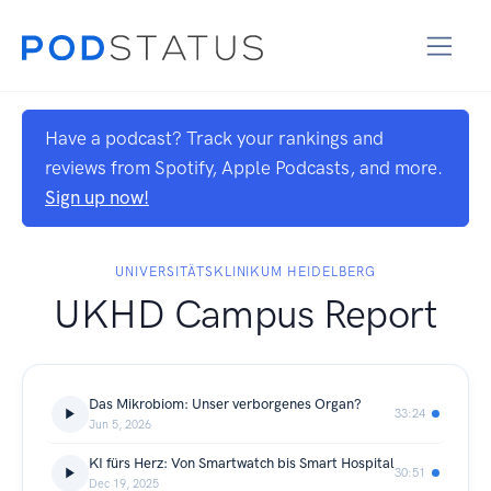
Have a podcast? Track your rankings and
reviews from Spotify, Apple Podcasts, and more.
Sign up now!
UNIVERSITÄTSKLINIKUM HEIDELBERG
UKHD Campus Report
Das Mikrobiom: Unser verborgenes Organ?
33:24
Jun 5, 2026
KI fürs Herz: Von Smartwatch bis Smart Hospital
30:51
Dec 19, 2025