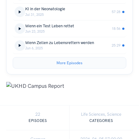
KI in der Neonatologie
57:28
Jul 31, 2025
Wenn ein Test Leben rettet
18:56
Jun 23, 2025
Wenn Zellen zu Lebensrettern werden
25:29
Jun 6, 2025
More Episodes
22
Life Sciences, Science
EPISODES
CATEGORIES