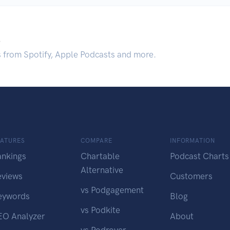
.
s from Spotify, Apple Podcasts and more.
EATURES
COMPARE
INFORMATION
ankings
Chartable
Podcast Charts
Alternative
eviews
Customers
vs Podgagement
eywords
Blog
vs Podkite
EO Analyzer
About
vs Podrover