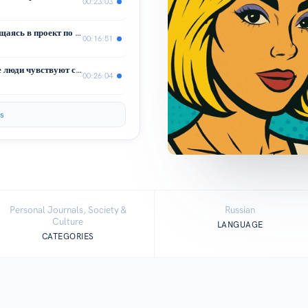
00:23:03
Как совершенствоваться, не превращаясь в проект по самоспасению
00:16:51
Синдром самозванца: почему умные люди чувствуют себя “недостаточно хорошими”
00:26:04
s
Personal Journals, Society &
Russian
Culture
LANGUAGE
CATEGORIES