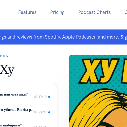
Features
Pricing
Podcast Charts
ngs and reviews from Spotify, Apple Podcasts, and more.
Si
ТИНА
 Ху
щь или ловушка?
00:17:10
Если мечта вашего ребёнка может его убить… Вы бы разрешили?
00:29:27
мы выбираем?