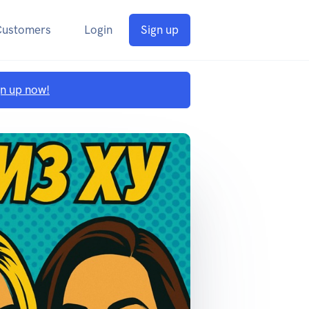
Customers
Login
Sign up
gn up now!