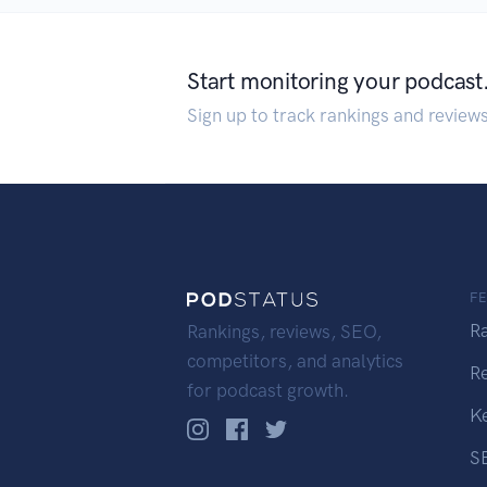
Start monitoring your podcast
Sign up to track rankings and review
F
R
Rankings, reviews, SEO,
competitors, and analytics
R
for podcast growth.
K
S