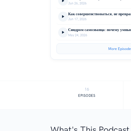
Jun 26, 2026
Jun 17, 2026
May 24, 2026
More Episode
16
EPISODES
What's This Podcast