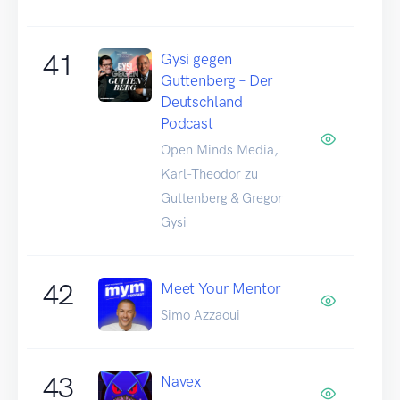
41
Gysi gegen
Guttenberg – Der
Deutschland
Podcast
Open Minds Media,
Karl-Theodor zu
Guttenberg & Gregor
Gysi
42
Meet Your Mentor
Simo Azzaoui
43
Navex