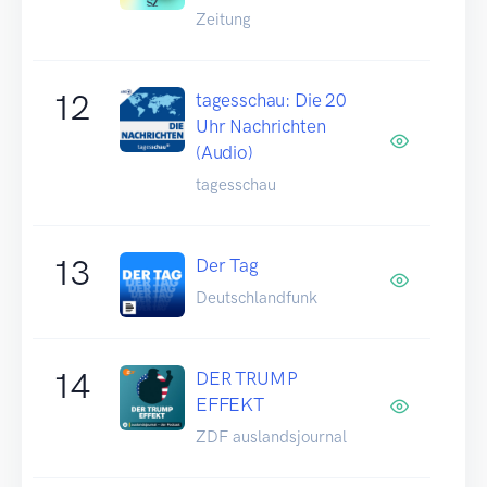
Zeitung
12
tagesschau: Die 20
Uhr Nachrichten
(Audio)
tagesschau
13
Der Tag
Deutschlandfunk
14
DER TRUMP
EFFEKT
ZDF auslandsjournal