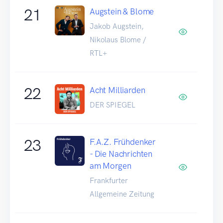
21
Augstein & Blome
Jakob Augstein,
Nikolaus Blome /
RTL+
22
Acht Milliarden
DER SPIEGEL
23
F.A.Z. Frühdenker
- Die Nachrichten
am Morgen
Frankfurter
Allgemeine Zeitung