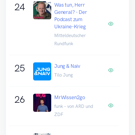
24
Was tun, Herr
General? - Der
Podcast zum
Ukraine-Krieg
Mitteldeutscher
Rundfunk
25
Jung & Naiv
Tilo Jung
26
MrWissen2go
funk – von ARD und
ZDF