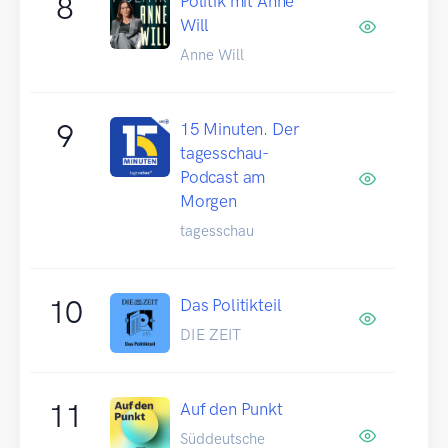
8
Politik mit Anne
Will
Anne Will
9
15 Minuten. Der
tagesschau-
Podcast am
Morgen
tagesschau
10
Das Politikteil
DIE ZEIT
11
Auf den Punkt
Süddeutsche