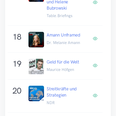
und Helene
Bubrowski
Table.Briefings
18
Amann Unframed
Dr. Melanie Amann
19
Geld für die Welt
Maurice Höfgen
20
Streitkräfte und
Strategien
NDR