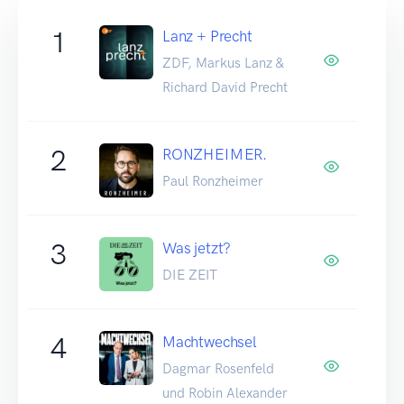
1
Lanz + Precht
ZDF, Markus Lanz &
Richard David Precht
2
RONZHEIMER.
Paul Ronzheimer
3
Was jetzt?
DIE ZEIT
4
Machtwechsel
Dagmar Rosenfeld
und Robin Alexander