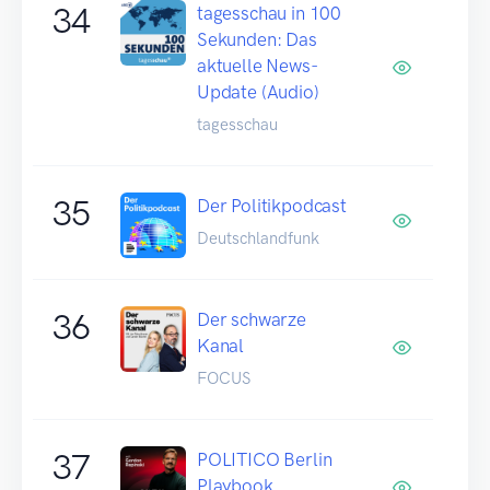
34
tagesschau in 100
Sekunden: Das
aktuelle News-
Update (Audio)
tagesschau
35
Der Politikpodcast
Deutschlandfunk
36
Der schwarze
Kanal
FOCUS
37
POLITICO Berlin
Playbook