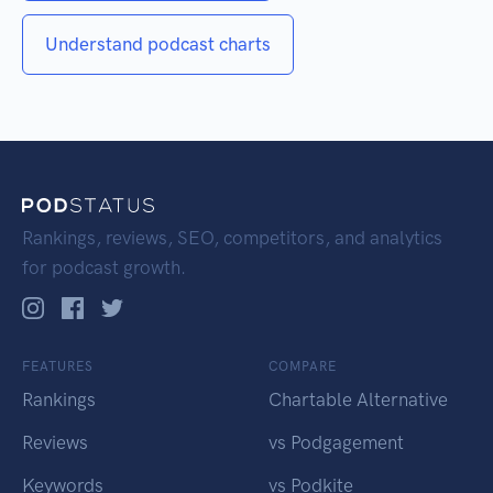
Understand podcast charts
Rankings, reviews, SEO, competitors, and analytics
for podcast growth.
FEATURES
COMPARE
Rankings
Chartable Alternative
Reviews
vs Podgagement
Keywords
vs Podkite