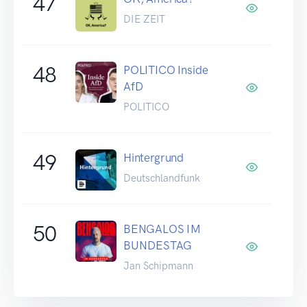
47
DIE ZEIT
48
POLITICO Inside
AfD
POLITICO
49
Hintergrund
Deutschlandfunk
50
BENGALOS IM
BUNDESTAG
Jan Schipmann