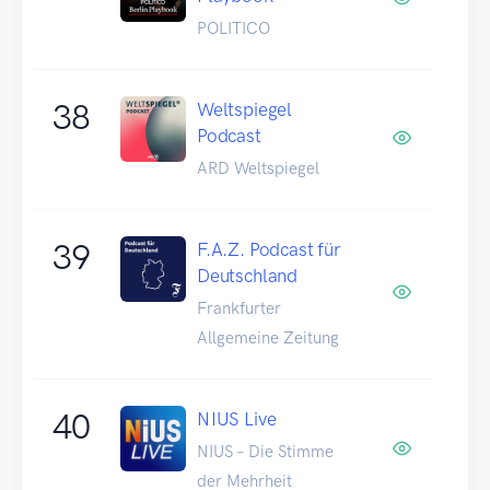
POLITICO
38
Weltspiegel
Podcast
ARD Weltspiegel
39
F.A.Z. Podcast für
Deutschland
Frankfurter
Allgemeine Zeitung
40
NIUS Live
NIUS – Die Stimme
der Mehrheit