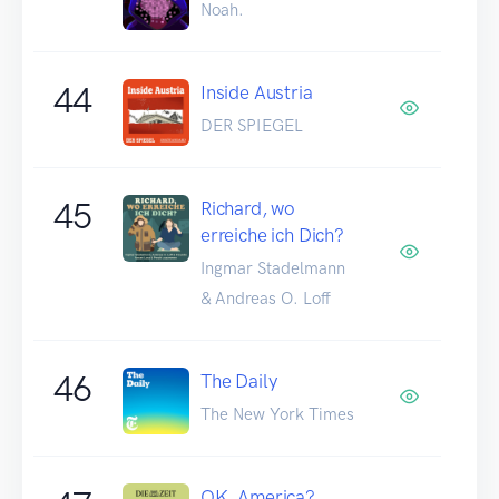
Noah.
44
Inside Austria
DER SPIEGEL
45
Richard, wo
erreiche ich Dich?
Ingmar Stadelmann
& Andreas O. Loff
46
The Daily
The New York Times
OK, America?