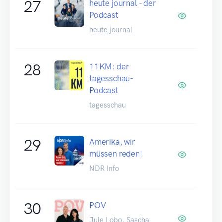
27
heute journal - der
Podcast
heute journal
28
11KM: der
tagesschau-
Podcast
tagesschau
29
Amerika, wir
müssen reden!
NDR Info
30
POV
Jule Lobo, Sascha