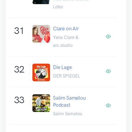
Lobo
31
Clare on Air
Yana Clare &
arc.studio
32
Die Lage
DER SPIEGEL
33
Salim Samatou
Podcast
Salim Samatou