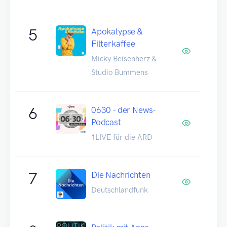
5
Apokalypse &
Filterkaffee
Micky Beisenherz &
Studio Bummens
6
0630 - der News-
Podcast
1LIVE für die ARD
7
Die Nachrichten
Deutschlandfunk