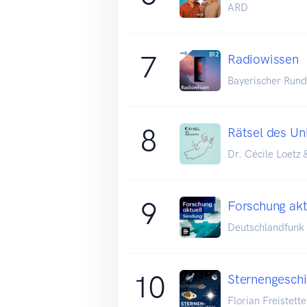
ARD
7
Radiowissen
Bayerischer Rund
8
Rätsel des Un
Dr. Cécile Loetz 
9
Forschung akt
Deutschlandfunk
10
Sternengeschi
Florian Freistette