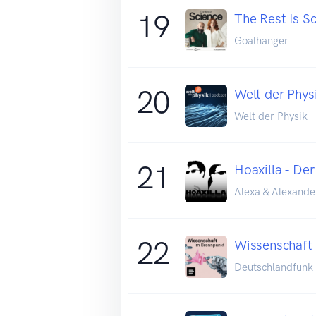
19
The Rest Is S
Goalhanger
20
Welt der Phys
Welt der Physik
21
Hoaxilla - De
Alexa & Alexande
22
Wissenschaft
Deutschlandfunk