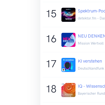
15
Spektrum-Pod
detektor.fm – Da
16
NEU DENKE
Mission Wertvoll
17
KI verstehen
Deutschlandfunk
18
IQ - Wissensc
Bayerischer Rund