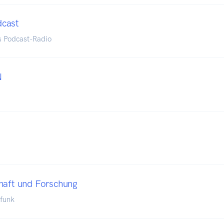
cast
s Podcast-Radio
N
haft und Forschung
funk