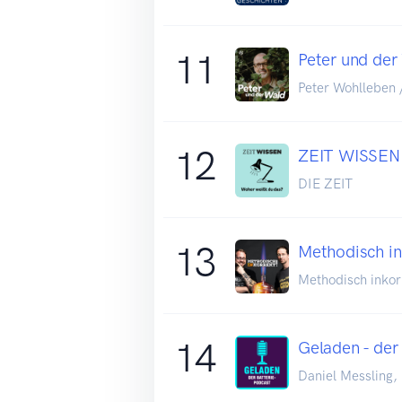
11
Peter und der
Peter Wohlleben
12
ZEIT WISSEN.
DIE ZEIT
13
Methodisch in
Methodisch inkor
14
Geladen - der
Daniel Messling,