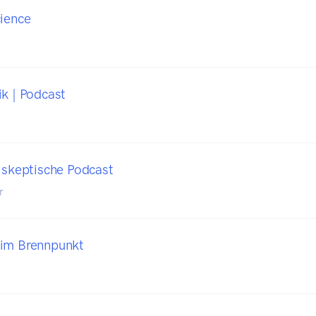
cience
ik | Podcast
r skeptische Podcast
r
 im Brennpunkt