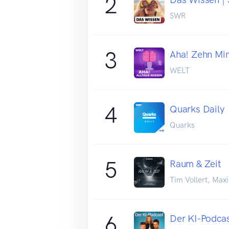
2
SWR
3
Aha! Zehn Min
WELT
4
Quarks Daily
Quarks
5
Raum & Zeit
Tim Vollert, Max
6
Der KI-Podca