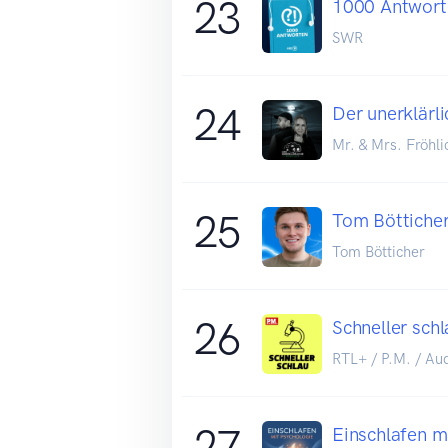
23
1000 Antwort
SWR
24
Der unerklärl
Mr. & Mrs. Fröhli
25
Tom Bötticher
Tom Bötticher
26
Schneller sch
RTL+ / P.M. / Aud
27
Einschlafen m