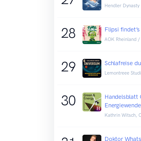
Hendler Dynasty
28
Flipsi findet’
AOK Rheinland 
29
Schlafreise d
Lemontreee Stud
30
Handelsblatt 
Energiewende
Kathrin Witsch, 
Doktor What