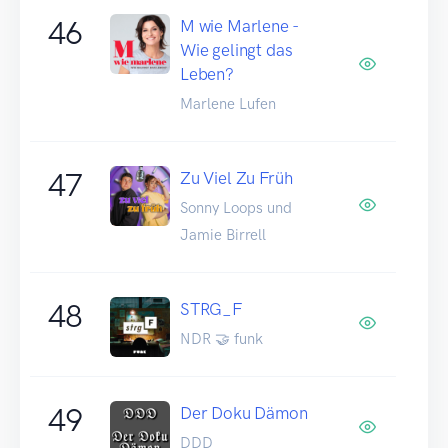
46
M wie Marlene -
Wie gelingt das
Leben?
Marlene Lufen
47
Zu Viel Zu Früh
Sonny Loops und
Jamie Birrell
48
STRG_F
NDR 🤝 funk
49
Der Doku Dämon
DDD