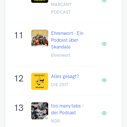
MARCANT
PODCAST
11
Ehrenwort - Ein
Podcast über
Skandale
Ehrenwort
12
Alles gesagt?
DIE ZEIT
13
too many tabs –
der Podcast
NDR