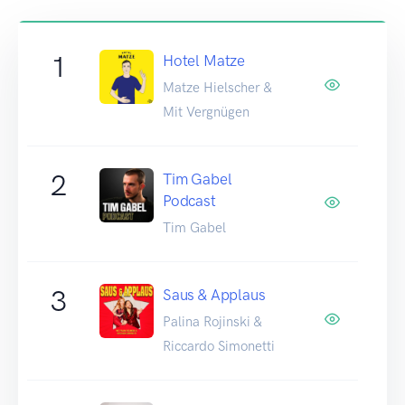
1
Hotel Matze
Matze Hielscher &
Mit Vergnügen
2
Tim Gabel
Podcast
Tim Gabel
3
Saus & Applaus
Palina Rojinski &
Riccardo Simonetti