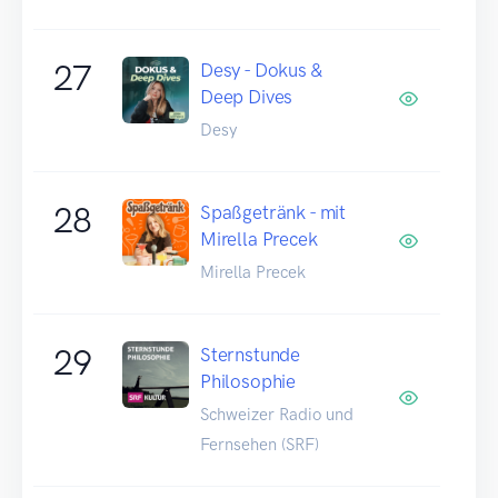
27
Desy - Dokus &
Deep Dives
Desy
28
Spaßgetränk - mit
Mirella Precek
Mirella Precek
29
Sternstunde
Philosophie
Schweizer Radio und
Fernsehen (SRF)