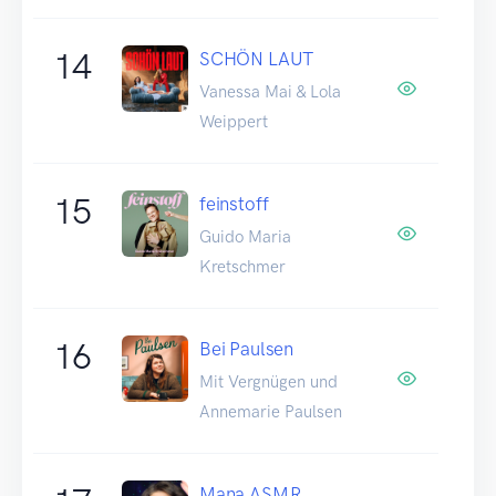
14
SCHÖN LAUT
Vanessa Mai & Lola
Weippert
15
feinstoff
Guido Maria
Kretschmer
16
Bei Paulsen
Mit Vergnügen und
Annemarie Paulsen
Mana ASMR