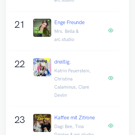
21
Enge Freunde
Mrs. Bella &
arc.studio
22
dreißig.
Katrin Feuerstein,
Christina
Calaminus, Clare
Devlin
23
Kaffee mit Zitrone
Dagi Bee, Tina
Dzialas & arc.studio