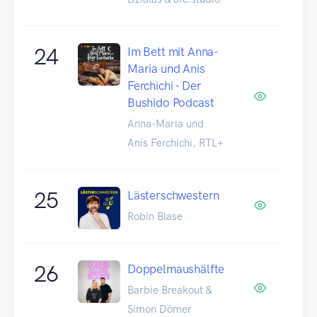
24
Im Bett mit Anna-
Maria und Anis
Ferchichi - Der
Bushido Podcast
Anna-Maria und
Anis Ferchichi, RTL+
25
Lästerschwestern
Robin Blase
26
Doppelmaushälfte
Barbie Breakout &
Simon Dömer