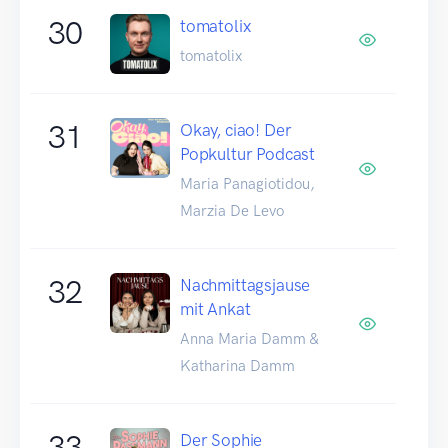
30
tomatolix
tomatolix
31
Okay, ciao! Der
Popkultur Podcast
Maria Panagiotidou,
Marzia De Levo
32
Nachmittagsjause
mit Ankat
Anna Maria Damm &
Katharina Damm
33
Der Sophie