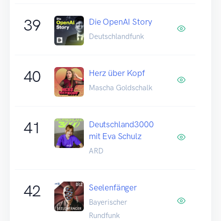
39
Die OpenAI Story
Deutschlandfunk
40
Herz über Kopf
Mascha Goldschalk
41
Deutschland3000
mit Eva Schulz
ARD
42
Seelenfänger
Bayerischer
Rundfunk