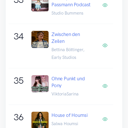
Passmann Podcast
Studio Bummens
34
Zwischen den
Zeilen
Bettina Böttinger,
Early Studios
35
Ohne Punkt und
Pony
ViktoriaSarina
36
House of Houmsi
Salwa Houmsi