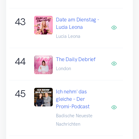
43
Date am Dienstag -
Lucia Leona
Lucia Leona
44
The Daily Debrief
London
45
Ich nehm' das
gleiche – Der
Promi-Podcast
Badische Neueste
Nachrichten