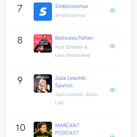
7
Simplicissimus
Simplicissimus
8
Betreutes Fühlen
Atze Schröder &
Leon Windscheid
9
Julia Leischik:
Spurlos
Julia Leischik, Sylvia
Lutz
10
MARCANT
PODCAST