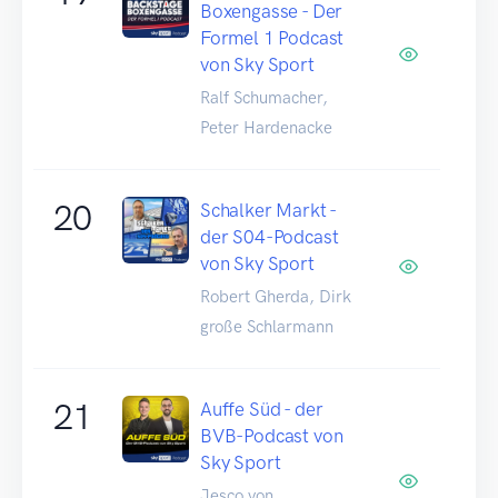
Boxengasse - Der
Formel 1 Podcast
von Sky Sport
Ralf Schumacher,
Peter Hardenacke
20
Schalker Markt -
der S04-Podcast
von Sky Sport
Robert Gherda, Dirk
große Schlarmann
21
Auffe Süd - der
BVB-Podcast von
Sky Sport
Jesco von