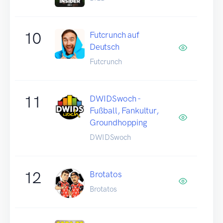
10
Futcrunch auf
Deutsch
Futcrunch
11
DWIDSwoch -
Fußball, Fankultur,
Groundhopping
DWIDSwoch
12
Brotatos
Brotatos