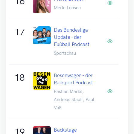
16
Merle Loosen
17
Das Bundesliga
Update - der
Fußball Podcast
Sportschau
18
Besenwagen - der
Radsport Podcast
Bastian Marks,
Andreas Stauff, Paul
Voß
19
Backstage