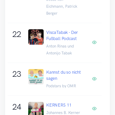
Eichmann, Patrick
Berger
22
ViscaTabak - Der
Fußball Podcast
Anton Rinas und
Antonijo Tabak
23
Kannst du so nicht
sagen
Podstars by OMR
24
KERNERS 11
Johannes B. Kerner