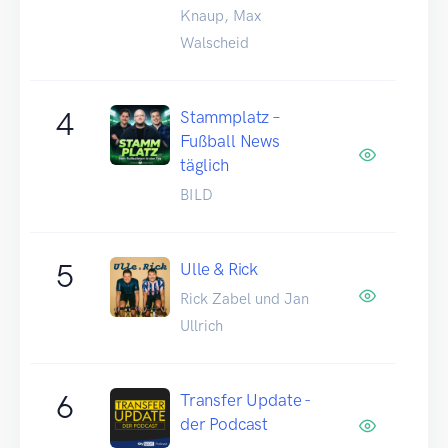
Knaup, Max
Walscheid
4
Stammplatz –
Fußball News
täglich
BILD
5
Ulle & Rick
Rick Zabel und Jan
Ullrich
6
Transfer Update -
der Podcast