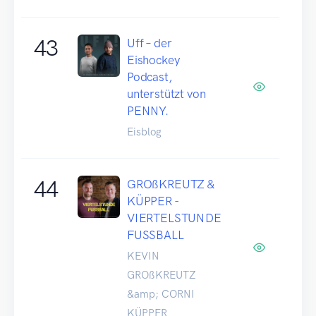
43
Uff – der
Eishockey
Podcast,
unterstützt von
PENNY.
Eisblog
44
GROßKREUTZ &
KÜPPER -
VIERTELSTUNDE
FUSSBALL
KEVIN
GROßKREUTZ
&amp; CORNI
KÜPPER