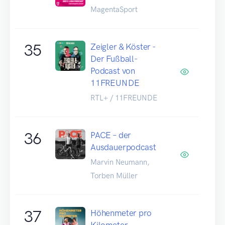
MagentaSport
35
Zeigler & Köster -
Der Fußball-
Podcast von
11FREUNDE
RTL+ / 11FREUNDE
36
PACE – der
Ausdauerpodcast
Marvin Neumann,
Torben Müller
37
Höhenmeter pro
Kilometer