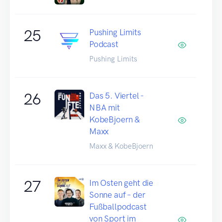
25
Pushing Limits
Podcast
Pushing Limits
26
Das 5. Viertel -
NBA mit
KobeBjoern &
Maxx
Maxx & KobeBjoern
27
Im Osten geht die
Sonne auf – der
Fußballpodcast
von Sport im