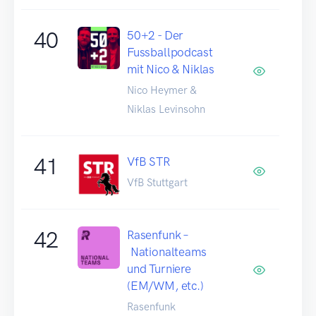
40
50+2 - Der
Fussballpodcast
mit Nico & Niklas
Nico Heymer &
Niklas Levinsohn
41
VfB STR
VfB Stuttgart
42
Rasenfunk –
Nationalteams
und Turniere
(EM/WM, etc.)
Rasenfunk