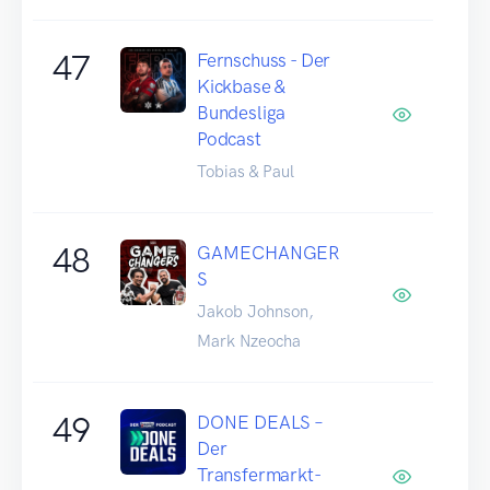
47
Fernschuss - Der
Kickbase &
Bundesliga
Podcast
Tobias & Paul
48
GAMECHANGER
S
Jakob Johnson,
Mark Nzeocha
49
DONE DEALS –
Der
Transfermarkt-