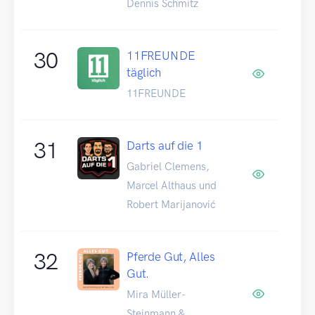
Dennis Schmitz
30
11FREUNDE
täglich
11FREUNDE
31
Darts auf die 1
Gabriel Clemens,
Marcel Althaus und
Robert Marijanović
32
Pferde Gut, Alles
Gut.
Mira Müller-
Steinmann &