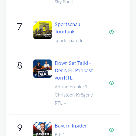
Sky Sport
7
Sportschau
Tourfunk
sportschau.de
8
Down Set Talk! -
Der NFL Podcast
von RTL
Adrian Franke &
Christoph Kröger /
RTL +
9
Bayern Insider
BILD