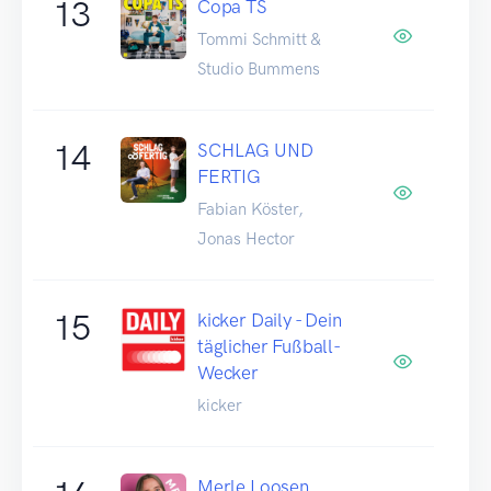
13
Copa TS
Tommi Schmitt &
Studio Bummens
14
SCHLAG UND
FERTIG
Fabian Köster,
Jonas Hector
15
kicker Daily - Dein
täglicher Fußball-
Wecker
kicker
Merle Loosen