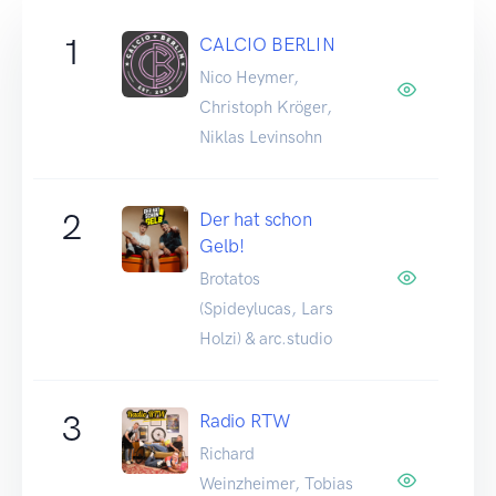
1
CALCIO BERLIN
Nico Heymer,
Christoph Kröger,
Niklas Levinsohn
2
Der hat schon
Gelb!
Brotatos
(Spideylucas, Lars
Holzi) & arc.studio
3
Radio RTW
Richard
Weinzheimer, Tobias