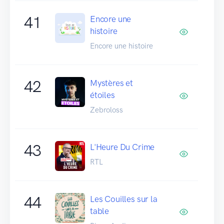
41
Encore une
histoire
Encore une histoire
42
Mystères et
étoiles
Zebroloss
43
L'Heure Du Crime
RTL
44
Les Couilles sur la
table