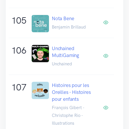
105
Nota Bene
Benjamin Brillaud
106
Unchained
MultiGaming
Unchained
107
Histoires pour les
Oreilles - Histoires
pour enfants
François Gibert -
Christophe Rio -
Illustrations