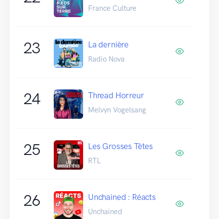
France Culture
23
La dernière
Radio Nova
24
Thread Horreur
Melvyn Vogelsang
25
Les Grosses Têtes
RTL
26
Unchained : Réacts
Unchained