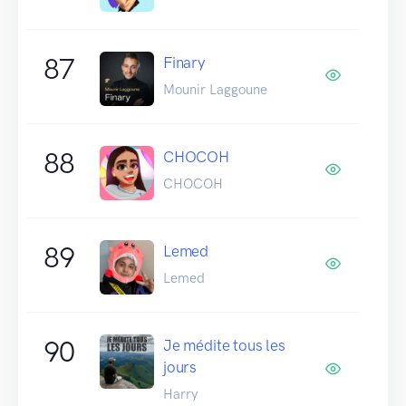
87
Finary
Mounir Laggoune
88
CHOCOH
CHOCOH
89
Lemed
Lemed
90
Je médite tous les
jours
Harry