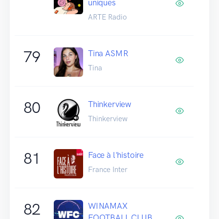
uniques
ARTE Radio
79
Tina ASMR
Tina
80
Thinkerview
Thinkerview
81
Face à l'histoire
France Inter
82
WINAMAX
FOOTBALL CLUB