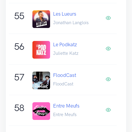
55
Les Lueurs
Jonathan Langlois
56
Le Podkatz
Juliette Katz
57
FloodCast
FloodCast
58
Entre Meufs
Entre Meufs