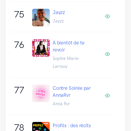
75
Jayzz
Jayzz
76
À bientôt de te
revoir
Sophie Marie-
Larrouy
77
Contre Soirée par
AnnaRvr
Anna Rvr
78
Profils : des récits