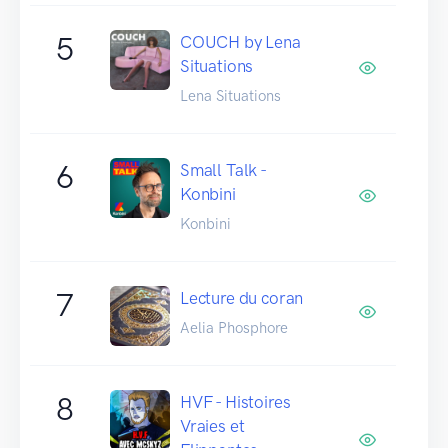
5
COUCH by Lena
Situations
Lena Situations
6
Small Talk -
Konbini
Konbini
7
Lecture du coran
Aelia Phosphore
8
HVF - Histoires
Vraies et