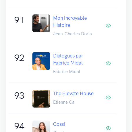
91
Mon Incroyable
Histoire
Jean-Charles Doria
92
Dialogues par
Fabrice Midal
Fabrice Midal
93
The Elevate House
Etienne Ca
94
Cossi