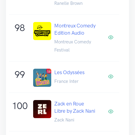
Ranelle Brown
98
Montreux Comedy
Edition Audio
Montreux Comedy
Festival
99
Les Odyssées
France Inter
100
Zack en Roue
Libre by Zack Nani
Zack Nani