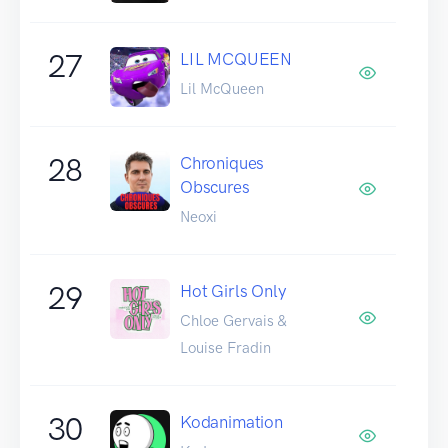
27
LIL MCQUEEN
Lil McQueen
28
Chroniques
Obscures
Neoxi
29
Hot Girls Only
Chloe Gervais &
Louise Fradin
30
Kodanimation