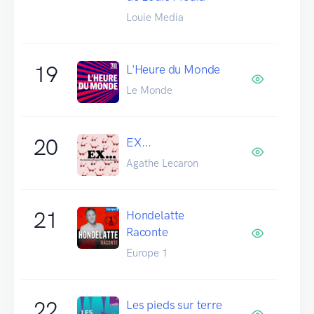
Louie Media
19
L'Heure du Monde
Le Monde
20
EX...
Agathe Lecaron
21
Hondelatte
Raconte
Europe 1
22
Les pieds sur terre