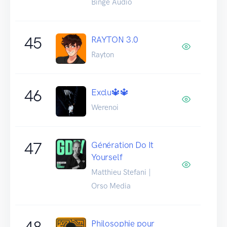
Binge Audio
45
RAYTON 3.0
Rayton
46
Exclu🔱🔱
Werenoi
47
Génération Do It
Yourself
Matthieu Stefani |
Orso Media
48
Philosophie pour