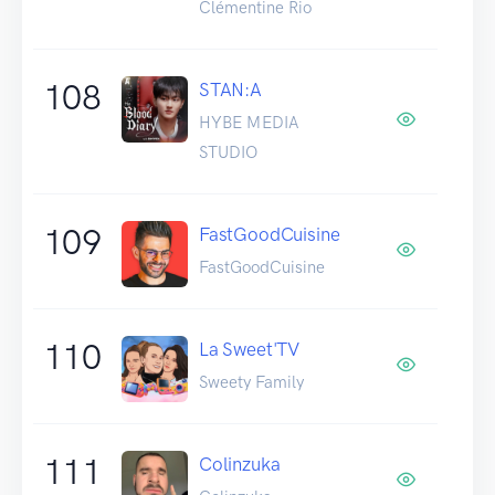
Clémentine Rio
108
STAN:A
HYBE MEDIA
STUDIO
109
FastGoodCuisine
FastGoodCuisine
110
La Sweet'TV
Sweety Family
111
Colinzuka