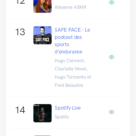
12
Alteanne ASMR
13
SAFE PACE - Le
podcast des
sports
d'endurance
Hugo Clément,
Charlotte Morel,
Hugo Tormento et
Fred Belaubre
14
Spotify Live
Spotify