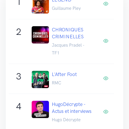
1
Guillaume Pley
2
CHRONIQUES
CRIMINELLES
Jacques Pradel -
TF1
3
L'After Foot
RMC
4
HugoDécrypte -
Actus et interviews
Hugo Décrypte