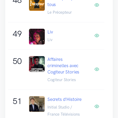
tous
Le Précepteur
49
Liv
Liv
50
Affaires
criminelles avec
Cogiteur Stories
Cogiteur Stories
51
Secrets d'Histoire
Initial Studio /
France Télévisions