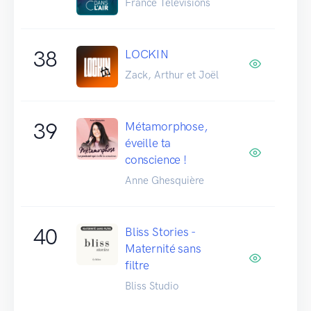
France Télévisions
38
LOCKIN
Zack, Arthur et Joël
39
Métamorphose,
éveille ta
conscience !
Anne Ghesquière
40
Bliss Stories -
Maternité sans
filtre
Bliss Studio