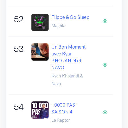
52
Flippe & Go Sleep
Maghla
53
Un Bon Moment
avec Kyan
KHOJANDI et
NAVO
Kyan Khojandi &
Navo
54
10000 PAS -
SAISON 4
Le Raptor