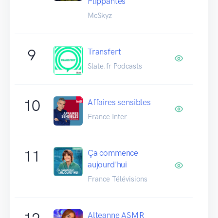
Flippantes
McSkyz
9
Transfert
Slate.fr Podcasts
10
Affaires sensibles
France Inter
11
Ça commence
aujourd'hui
France Télévisions
Alteanne ASMR