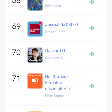
68
Bababam
69
Journal de 08h00
France Inter
70
Gaspard G
Gaspard G
71
Hot Stories -
Sexualité
décomplexée
Bliss Studio