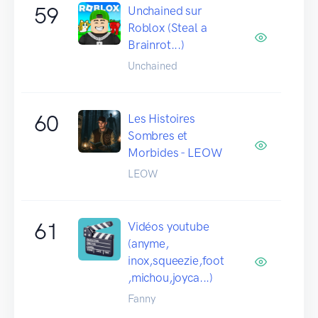
59
Unchained sur
Roblox (Steal a
Brainrot...)
Unchained
60
Les Histoires
Sombres et
Morbides - LEOW
LEOW
61
Vidéos youtube
(anyme,
inox,squeezie,foot
,michou,joyca...)
Fanny