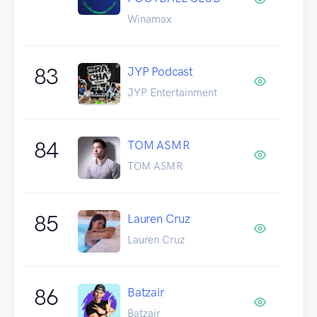
Winamax
83
JYP Podcast
JYP Entertainment
84
TOM ASMR
TOM ASMR
85
Lauren Cruz
Lauren Cruz
86
Batzair
Batzair