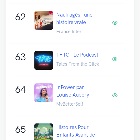
62
Naufragés - une
histoire vraie
France Inter
63
TFTC - Le Podcast
Tales From the Click
64
InPower par
Louise Aubery
MyBetterSelf
65
Histoires Pour
Enfants Avant de