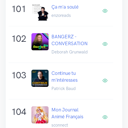
101
Ça m'a soulé
enzoreads
102
BANGERZ -
CONVERSATION
Deborah Grunwald
103
Continue tu
m'intéresses
Patrick Baud
104
Mon Journal
Animé Français
sconnect