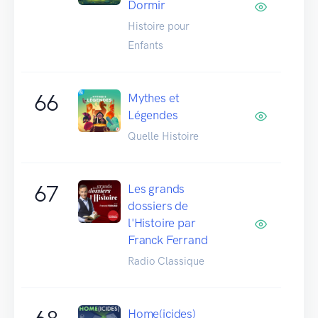
Dormir
Histoire pour
Enfants
66
Mythes et
Légendes
Quelle Histoire
67
Les grands
dossiers de
l'Histoire par
Franck Ferrand
Radio Classique
Home(icides)