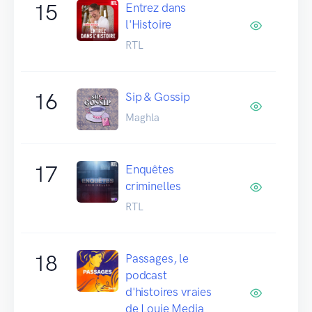
15
Entrez dans
l'Histoire
RTL
16
Sip & Gossip
Maghla
17
Enquêtes
criminelles
RTL
18
Passages, le
podcast
d'histoires vraies
de Louie Media