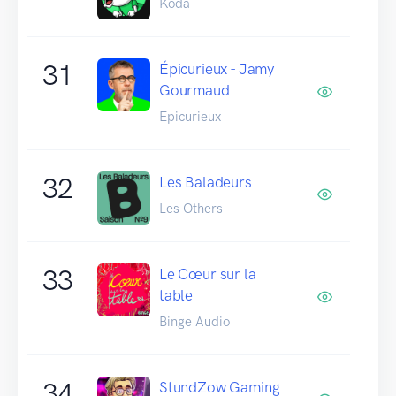
Koda
31
Épicurieux - Jamy
Gourmaud
Epicurieux
32
Les Baladeurs
Les Others
33
Le Cœur sur la
table
Binge Audio
34
StundZow Gaming