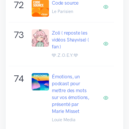
72
Code source
Le Parisien
73
Zoli ( reposte les
vidéos Shayvise) (
fan )
🩵.Z.O.E.Y.🩵
74
Émotions, un
podcast pour
mettre des mots
sur vos émotions,
présenté par
Marie Misset
Louie Media