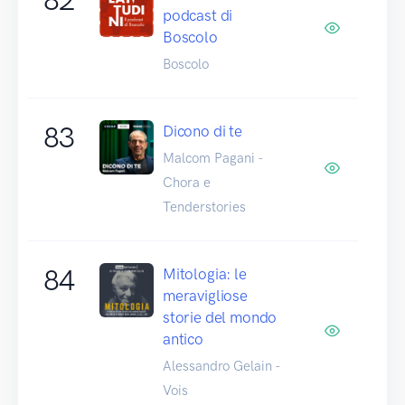
podcast di
Boscolo
Boscolo
83
Dicono di te
Malcom Pagani -
Chora e
Tenderstories
84
Mitologia: le
meravigliose
storie del mondo
antico
Alessandro Gelain -
Vois