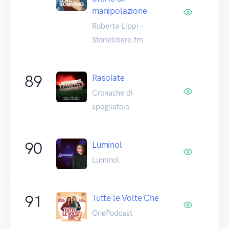
manipolazione
Roberta Lippi -
Storielibere.fm
89
Rasoiate
Cronache di
spogliatoio
90
Luminol
Luminol
91
Tutte le Volte Che
OnePodcast