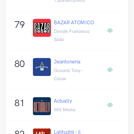
T3ba(sempreio)
79
BAZAR ATOMICO
Davide Francesco
Sada
80
Jeantoneria
Giovane Tony -
Corax
81
Actually
Will Media
82
Latitudini - il