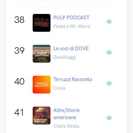
38
PULP PODCAST
Fedez e Mr. Marra
39
Le voci di DOVE
DoveViaggi
40
Terruzzi Racconta
Corax
41
Altre/Storie
americane
Chora Media