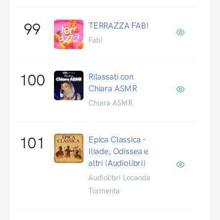
99
TERRAZZA FAB!
Fab!
100
Rilassati con
Chiara ASMR
Chiara ASMR
101
Epica Classica –
Iliade, Odissea e
altri (Audiolibri)
Audiolibri Locanda
Tormenta