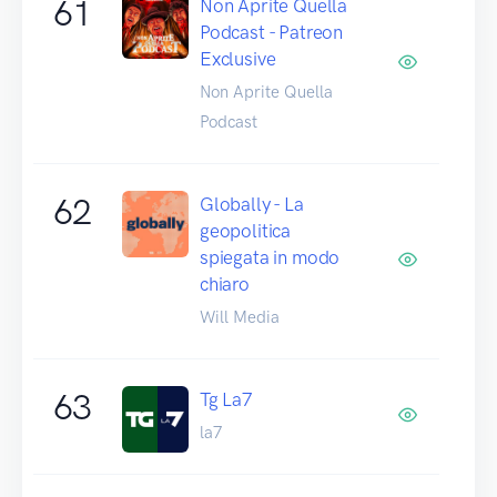
61
Non Aprite Quella
Podcast - Patreon
Exclusive
Non Aprite Quella
Podcast
62
Globally - La
geopolitica
spiegata in modo
chiaro
Will Media
63
Tg La7
la7