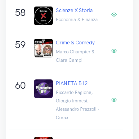
58
Scienze X Storia
Economia X Finanza
59
Crime & Comedy
Marco Champier &
Clara Campi
60
PIANETA B12
Riccardo Ragione,
Giorgio Immesi,
Alessandro Prazzoli -
Corax