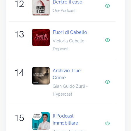
12
Dentro il caso
OnePodcast
13
Fuori di Cabello
Victoria Cabello -
Dopcast
14
Archivio True
Crime
Gian Guido Zurli -
Hypercast
15
Il Podcast
immobiliare