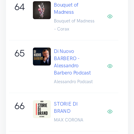
64
Bouquet of
Madness
Bouquet of Madness
– Corax
65
Di Nuovo
BARBERO -
Alessandro
Barbero Podcast
Alessandro Podcast
66
STORIE DI
BRAND
MAX CORONA