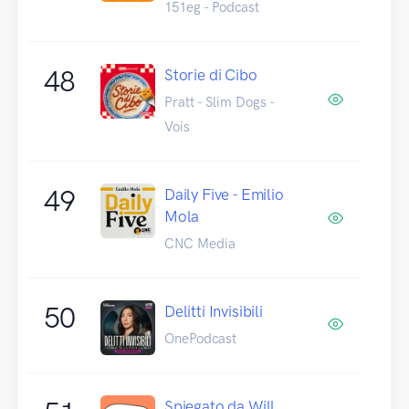
151eg - Podcast
48
Storie di Cibo
Pratt - Slim Dogs -
Vois
49
Daily Five - Emilio
Mola
CNC Media
50
Delitti Invisibili
OnePodcast
Spiegato da Will