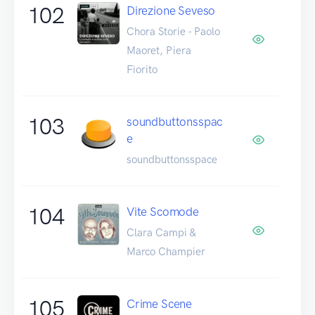
102
Direzione Seveso
Chora Storie - Paolo
Maoret, Piera
Fiorito
103
soundbuttonsspac
e
soundbuttonsspace
104
Vite Scomode
Clara Campi &
Marco Champier
105
Crime Scene