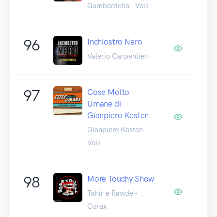
Gambardella - Vois
96
Inchiostro Nero
Valerio Carpentieri
97
Cose Molto
Umane di
Gianpiero Kesten
Gianpiero Kesten -
Vois
98
More Touchy Show
Tahir e Ravide -
Corax