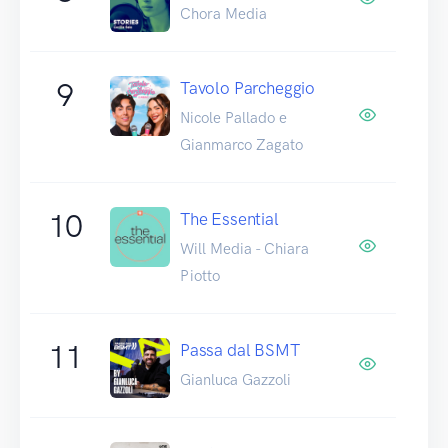
Chora Media
9
Tavolo Parcheggio
Nicole Pallado e
Gianmarco Zagato
10
The Essential
Will Media - Chiara
Piotto
11
Passa dal BSMT
Gianluca Gazzoli