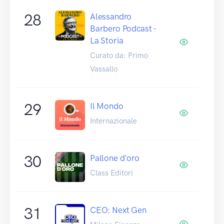
28
Alessandro
Barbero Podcast -
La Storia
Curato da: Primo
Vassallo
29
Il Mondo
Internazionale
30
Pallone d'oro
Class Editori
31
CEO: Next Gen