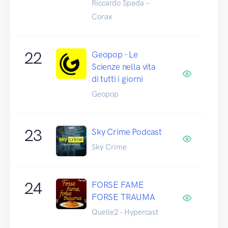
Riccardo Spada –
Corax
22
Geopop - Le
Scienze nella vita
di tutti i giorni
Geopop
23
Sky Crime Podcast
Sky Crime
24
FORSE FAME
FORSE TRAUMA
Quelle2 - Hypercast