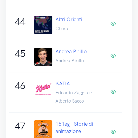
44
Altri Orienti
Chora
45
Andrea Pirillo
Andrea Pirillo
46
KATIA
Edoardo Zaggia e
Alberto Sacco
47
151eg - Storie di
animazione