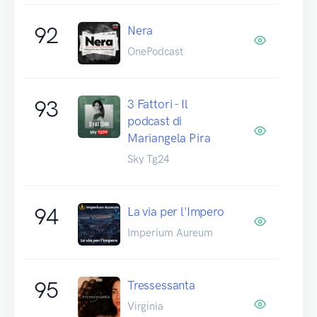
92
Nera
OnePodcast
93
3 Fattori - Il
podcast di
Mariangela Pira
Sky Tg24
94
La via per l'Impero
Imperium Aureum
95
Tressessanta
Virginia