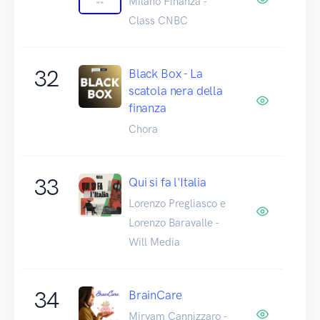
Milano Finanza -
Class CNBC
32
Black Box - La
scatola nera della
finanza
Chora
33
Qui si fa l'Italia
Lorenzo Pregliasco e
Lorenzo Baravalle -
Will Media
34
BrainCare
Miryam Cannizzaro -