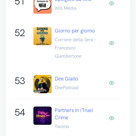
51
Will Media
52
Giorno per giorno
Corriere della Sera –
Francesco
Giambertone
53
Dee Giallo
OnePodcast
54
Partners in (True)
Crime
Twords