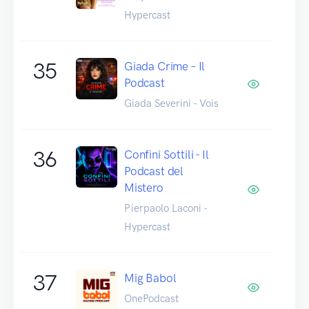
Hypercast
35
Giada Crime – Il
Podcast
Giada Severini - Vois
36
Confini Sottili - Il
Podcast del
Mistero
Pierpaolo Laconi -
Hypercast
37
Mig Babol
OnePodcast