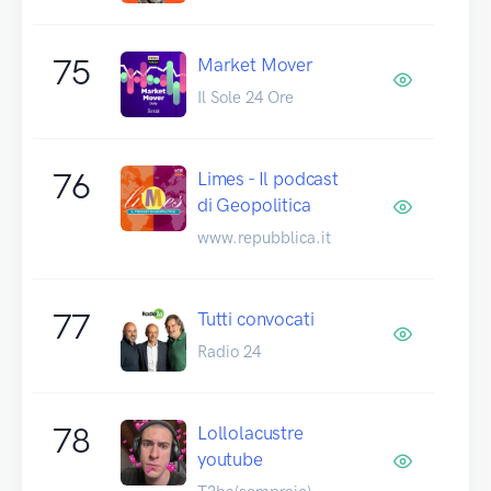
75
Market Mover
Il Sole 24 Ore
76
Limes - Il podcast
di Geopolitica
www.repubblica.it
77
Tutti convocati
Radio 24
78
Lollolacustre
youtube