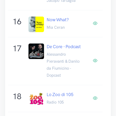
Jacopo Tartaglia
16
Now What?
Mia Ceran
17
De Core - Podcast
Alessandro
Pieravanti & Danilo
da Fiumicino -
Dopcast
18
Lo Zoo di 105
Radio 105