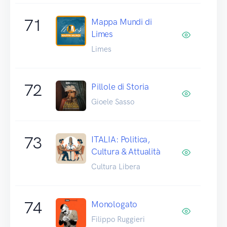
71
Mappa Mundi di
Limes
Limes
72
Pillole di Storia
Gioele Sasso
73
ITALIA: Politica,
Cultura & Attualità
Cultura Libera
74
Monologato
Filippo Ruggieri