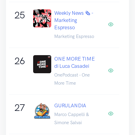
25
Weekly News 🗞️ -
Marketing
Espresso
Marketing Espresso
26
ONE MORE TIME
di Luca Casadei
OnePodcast - One
More Time
27
GURULANDIA
Marco Cappelli &
Simone Salvai