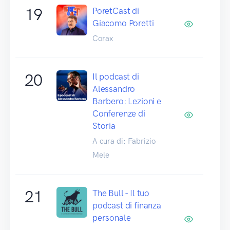
19
PoretCast di
Giacomo Poretti
Corax
20
Il podcast di
Alessandro
Barbero: Lezioni e
Conferenze di
Storia
A cura di: Fabrizio
Mele
21
The Bull - Il tuo
podcast di finanza
personale