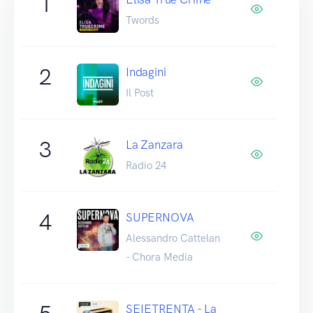
1
Twords
2
Indagini
Il Post
3
La Zanzara
Radio 24
4
SUPERNOVA
Alessandro Cattelan
- Chora Media
SEIETRENTA - La