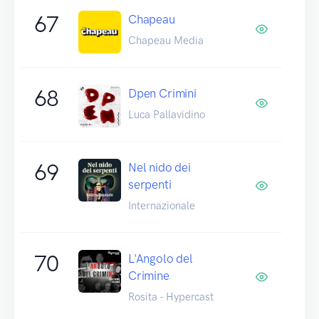
67
Chapeau
Chapeau Media
68
Dpen Crimini
Luca Pallavidino
69
Nel nido dei
serpenti
Internazionale
70
L'Angolo del
Crimine
Rosita - Hypercast