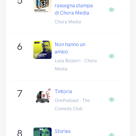
5
rassegna stampa
di Chora Media
Chora Media
6
Non hanno un
amico
Luca Bizzarri - Chora
Media
7
Tintoria
OnePodcast - The
Comedy Club
8
Stories