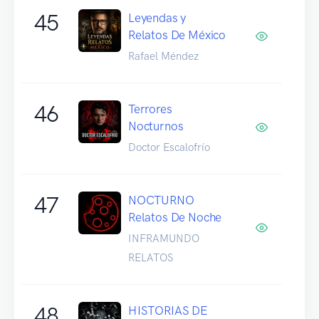
45
Leyendas y
Relatos De México
Rafael Méndez
46
Terrores
Nocturnos
Doctor Escalofrío
47
NOCTURNO
Relatos De Noche
INFRAMUNDO
RELATOS
48
HISTORIAS DE