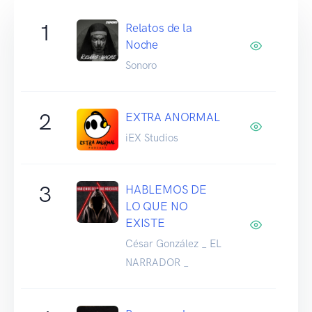
1
Relatos de la
Noche
Sonoro
2
EXTRA ANORMAL
iEX Studios
3
HABLEMOS DE
LO QUE NO
EXISTE
César González _ EL
NARRADOR _