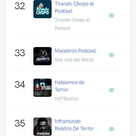
32
Tirando Chopo el
Podcast
Tirando Chopo el
Podcast
33
Macabros Podcast
Más Allá del Miedo
34
Hablemos de
Terror
HdTStudios
35
Inframundo
Relatos De Terror