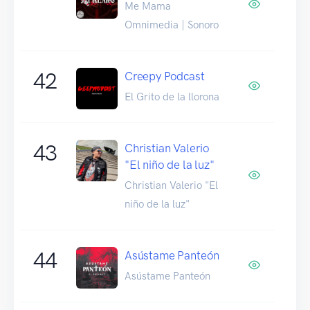
Me Mama
Omnimedia | Sonoro
42
Creepy Podcast
El Grito de la llorona
43
Christian Valerio
"El niño de la luz"
Christian Valerio "El
niño de la luz"
44
Asústame Panteón
Asústame Panteón