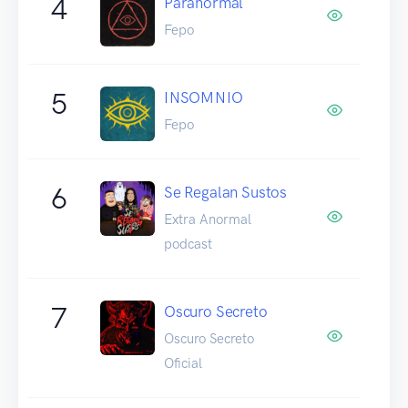
4
Paranormal
Fepo
5
INSOMNIO
Fepo
6
Se Regalan Sustos
Extra Anormal
podcast
7
Oscuro Secreto
Oscuro Secreto
Oficial