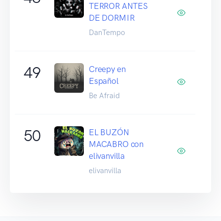
TERROR ANTES
DE DORMIR
DanTempo
49
Creepy en
Español
Be Afraid
50
EL BUZÓN
MACABRO con
elivanvilla
elivanvilla