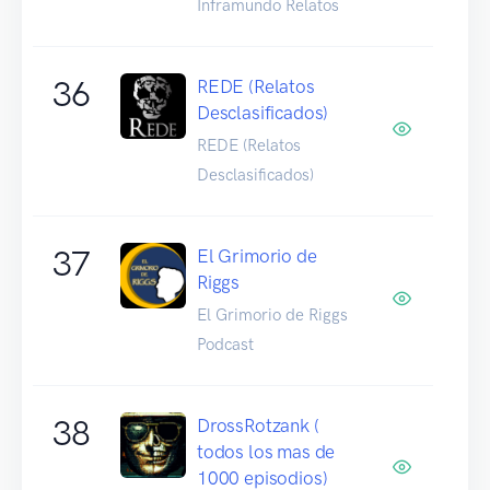
Inframundo Relatos
36
REDE (Relatos
Desclasificados)
REDE (Relatos
Desclasificados)
37
El Grimorio de
Riggs
El Grimorio de Riggs
Podcast
38
DrossRotzank (
todos los mas de
1000 episodios)