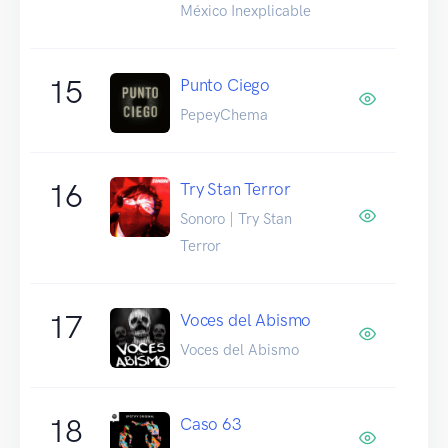
México Inexplicable
15
Punto Ciego
PepeyChema
16
Try Stan Terror
Sonoro | Try Stan
Terror
17
Voces del Abismo
Voces del Abismo
18
Caso 63