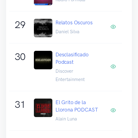
29
Relatos Oscuros
Daniel Silva
30
Desclasificado
Podcast
Discover
Entertainment
31
El Grito de la
Llorona PODCAST
Alain Luna