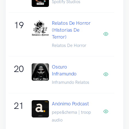
Spotify Studios
19
Relatos De Horror
(Historias De
Terror)
Relatos De Horror
20
Oscuro
Inframundo
Inframundo Relatos
21
Anónimo Podcast
pepe&chema | troop
audio