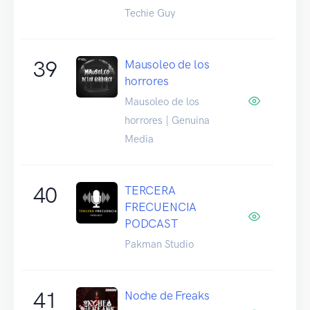
Techie Guy
39
Mausoleo de los
horrores
Mausoleo de los
horrores | Genuina
Media
40
TERCERA
FRECUENCIA
PODCAST
Pakman Studio
41
Noche de Freaks