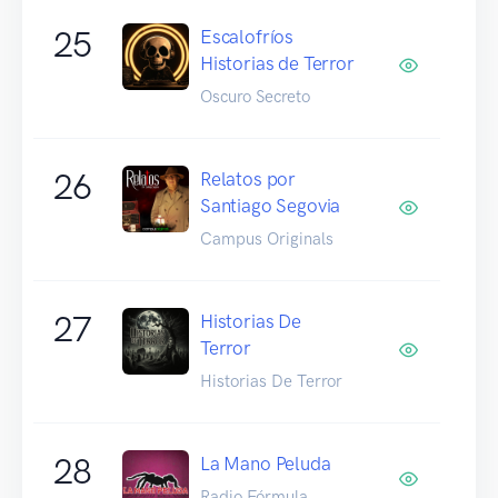
25
Escalofríos
Historias de Terror
Oscuro Secreto
26
Relatos por
Santiago Segovia
Campus Originals
27
Historias De
Terror
Historias De Terror
28
La Mano Peluda
Radio Fórmula