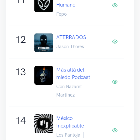
Humano
Fepo
12
ATERRADOS
Jason Thores
13
Más allá del
miedo Podcast
Con Nazaret
Martinez
14
México
Inexplicable
Los Pantoja │