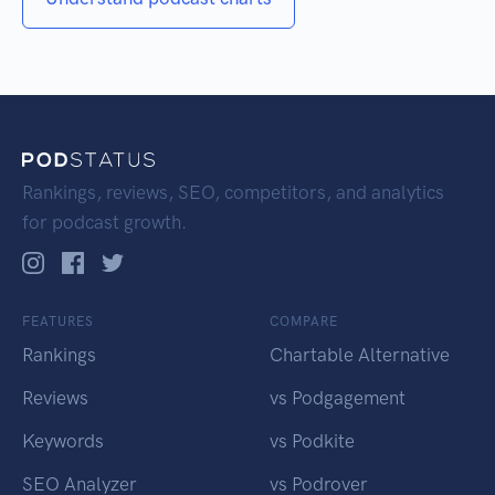
Rankings, reviews, SEO, competitors, and analytics
for podcast growth.
FEATURES
COMPARE
Rankings
Chartable Alternative
Reviews
vs Podgagement
Keywords
vs Podkite
SEO Analyzer
vs Podrover