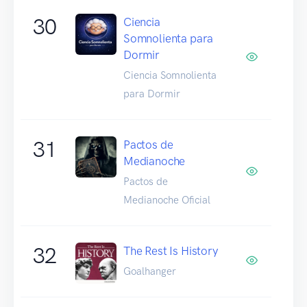
30
Ciencia
Somnolienta para
Dormir
Ciencia Somnolienta
para Dormir
31
Pactos de
Medianoche
Pactos de
Medianoche Oficial
32
The Rest Is History
Goalhanger