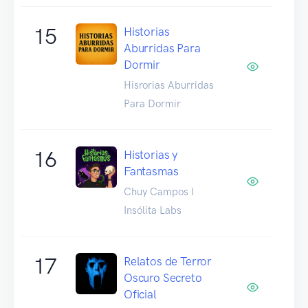
15
Historias
Aburridas Para
Dormir
Hisrorias Aburridas
Para Dormir
16
Historias y
Fantasmas
Chuy Campos I
Insólita Labs
17
Relatos de Terror
Oscuro Secreto
Oficial