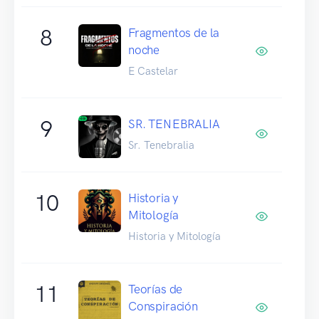
8
Fragmentos de la
noche
E Castelar
9
SR. TENEBRALIA
Sr. Tenebralia
10
Historia y
Mitología
Historia y Mitología
11
Teorías de
Conspiración