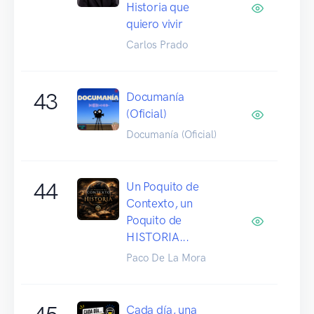
Historia que
quiero vivir
Carlos Prado
43
Documanía
(Oficial)
Documanía (Oficial)
44
Un Poquito de
Contexto, un
Poquito de
HISTORIA...
Paco De La Mora
Cada día, una