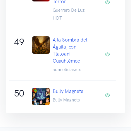
Terror
Guerrero De Luz
HDT
49
A la Sombra del
Águila, con
Tlatoani
Cuauhtémoc
adnnoticiasmx
50
Bully Magnets
Bully Magnets