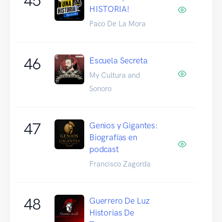
45
HISTORIA!
Paco De La Mora
46
Escuela Secreta
My Cultura and
Sonoro
47
Genios y Gigantes:
Biografías en
podcast
Francisco Zagorda
48
Guerrero De Luz
Historias De