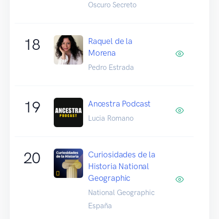
Oscuro Secreto
18
Raquel de la
Morena
Pedro Estrada
19
Ancestra Podcast
Lucia Romano
20
Curiosidades de la
Historia National
Geographic
National Geographic
España