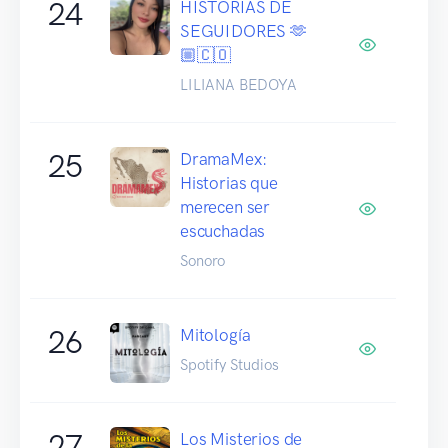
24
HISTORIAS DE
SEGUIDORES 🫶
🏼🇨🇴
LILIANA BEDOYA
25
DramaMex:
Historias que
merecen ser
escuchadas
Sonoro
26
Mitología
Spotify Studios
27
Los Misterios de