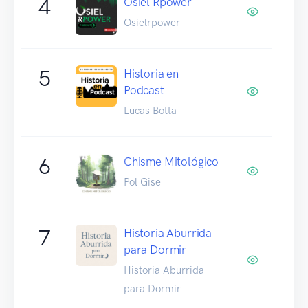
4
Osiel Rpower
Osielrpower
5
Historia en
Podcast
Lucas Botta
6
Chisme Mitológico
Pol Gise
7
Historia Aburrida
para Dormir
Historia Aburrida
para Dormir