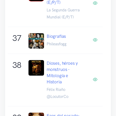
(E/P/T)
La Segunda Guerra
Mundial (E/P/T)
37
Biografías
Phileasfogg
38
Dioses, héroes y
monstruos -
Mitología e
Historia
Félix Riaño
@LocutorCo
Ecos del pasado: