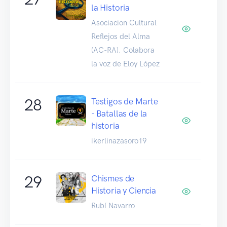
la Historia
Asociacion Cultural
Reflejos del Alma
(AC-RA). Colabora
la voz de Eloy López
28
Testigos de Marte
- Batallas de la
historia
ikerlinazasoro19
29
Chismes de
Historia y Ciencia
Rubí Navarro