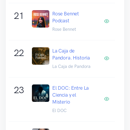
21
Rose Bennet
Podcast
Rose Bennet
22
La Caja de
Pandora. Historia
La Caja de Pandora
23
El DOC: Entre La
Ciencia y el
Misterio
El DOC