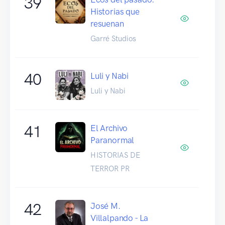
39
Historias que
resuenan
Garré Studios
40
Luli y Nabi
Luli y Nabi
41
El Archivo
Paranormal
HISTORIAS DE
TERROR PR
42
José M.
Villalpando - La