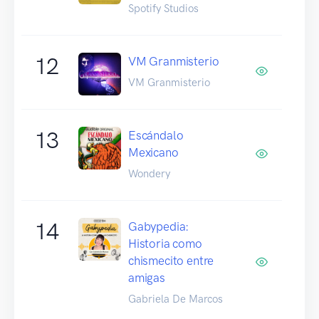
Spotify Studios
12
VM Granmisterio
VM Granmisterio
13
Escándalo
Mexicano
Wondery
14
Gabypedia:
Historia como
chismecito entre
amigas
Gabriela De Marcos