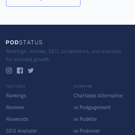
Rankings, reviews, SEO, competitors, and analytics
for podcast growth.
FEATURES
COMPARE
Rankings
Chartable Alternative
Reviews
vs Podgagement
Keywords
vs Podkite
SEO Analyzer
vs Podrover