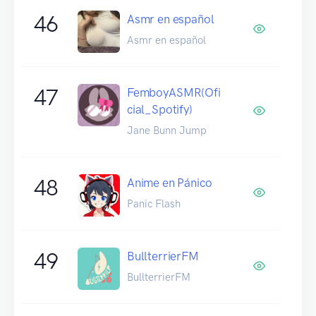
46
Asmr en español
Asmr en español
47
FemboyASMR(Ofi
cial_Spotify)
Jane Bunn Jump
48
Anime en Pánico
Panic Flash
49
BullterrierFM
BullterrierFM