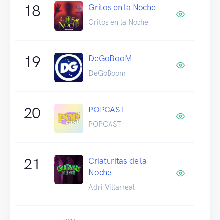
18
Gritos en la Noche
Gritos en la Noche
19
DeGoBooM
DeGoBoom
20
POPCAST
POPCAST
21
Criaturitas de la
Noche
Adri Villarreal