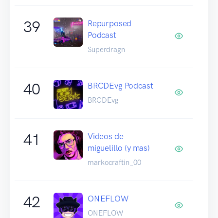
39
Repurposed
Podcast
Superdragn
40
BRCDEvg Podcast
BRCDEvg
41
Videos de
miguelillo (y mas)
markocraftin_00
42
ONEFLOW
ONEFLOW