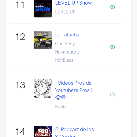
11
LEVEL UP Show
LEVEL UP
12
La Talacha
Con Kenyi
Nakamura y
IronBless
13
¡ Videos Pros de
Youtubers Pros !
🎧💬
Pudin
14
El Podcast de los
3 Gordos