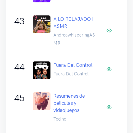
43
A LO RELAJADO I
ASMR
AndreawhisperingAS
MR
44
Fuera Del Control
Fuera Del Control
45
Resumenes de
peliculas y
videojuegos
Tocino