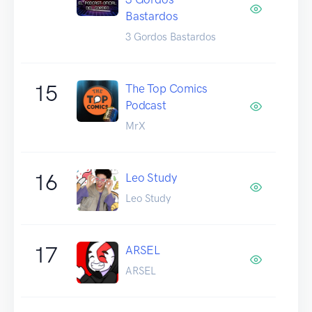
Bastardos
3 Gordos Bastardos
15
The Top Comics
Podcast
MrX
16
Leo Study
Leo Study
17
ARSEL
ARSEL