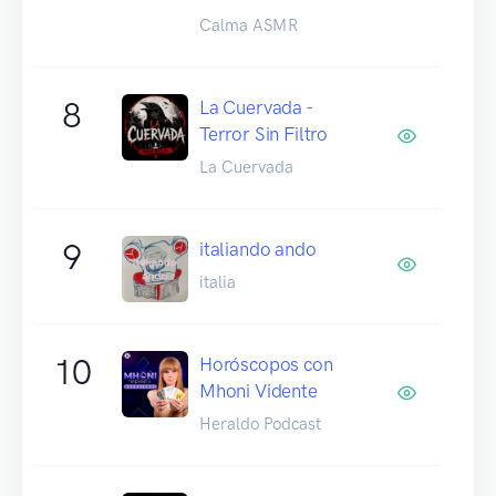
Calma ASMR
8
La Cuervada -
Terror Sin Filtro
La Cuervada
9
italiando ando
italia
10
Horóscopos con
Mhoni Vidente
Heraldo Podcast