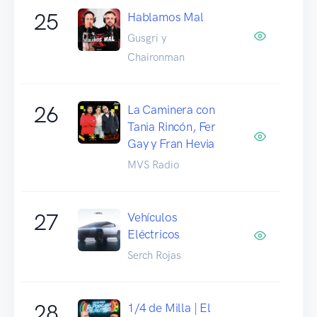
25
Hablamos Mal
Gusgri y
Chaironman
26
La Caminera con
Tania Rincón, Fer
Gay y Fran Hevia
MVS Radio
27
Vehículos
Eléctricos
Serch Rojas
28
1/4 de Milla | El