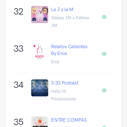
32
La J y la M
Odalys JM y Dafnne
JM
33
Relatos Calientes
By Eros
Eros
34
3:33 Podcast
Hello Hi
Producciones
35
ENTRE COMPAS