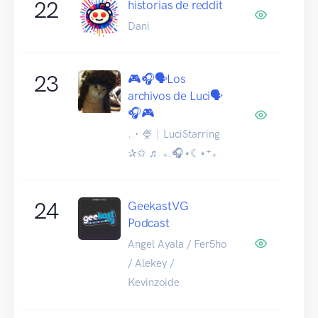
22
historias de reddit
Dani
23
🎮🎧🗣️Los
archivos de Luci🗣️
🎧🎮
.・🍨︴LuciStarring
✰✩ ♬ ₊.🎧⋆☾⋆⁺₊
24
GeekastVG
Podcast
Angel Ayala / Fer5ho
/ Alekey /
Kevinzoide