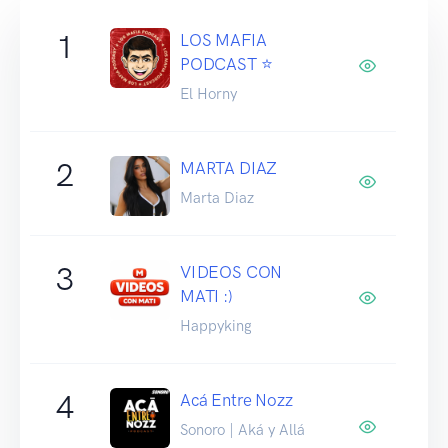
1
LOS MAFIA
PODCAST ⭐️
El Horny
2
MARTA DIAZ
Marta Diaz
3
VIDEOS CON
MATI :)
Happyking
4
Acá Entre Nozz
Sonoro | Aká y Allá