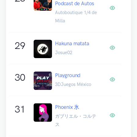
Podcast de Autos
Autoboutique 1/4 de
Milla
29
Hakuna matata
Josue02
30
Playground
3DJuegos México
31
Phoenix 氷
ガブリエル・コルテ
ス