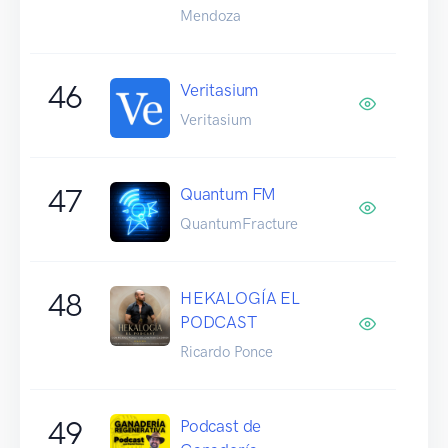
Mendoza
46
Veritasium
Veritasium
47
Quantum FM
QuantumFracture
48
HEKALOGÍA EL
PODCAST
Ricardo Ponce
49
Podcast de