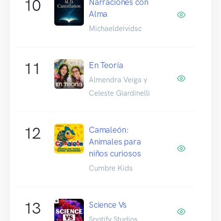
10
Narraciones con
Alma
Michaeldeividsc
11
En Teoría
Almendra Veiga y
Celeste Giardinelli
12
Camaleón:
Animales para
niños curiosos
Cumbre Kids
13
Science Vs
Spotify Studios