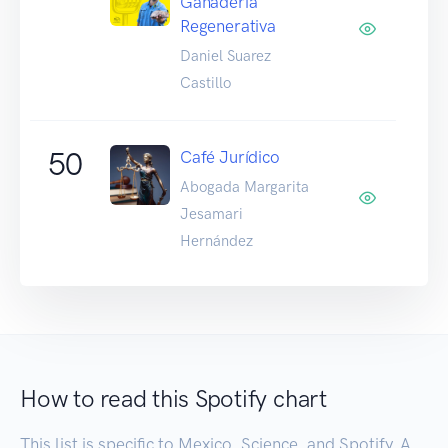
Ganadería
Regenerativa
Daniel Suarez
Castillo
50
Café Jurídico
Abogada Margarita
Jesamari
Hernández
How to read this Spotify chart
This list is specific to Mexico, Science, and Spotify. A