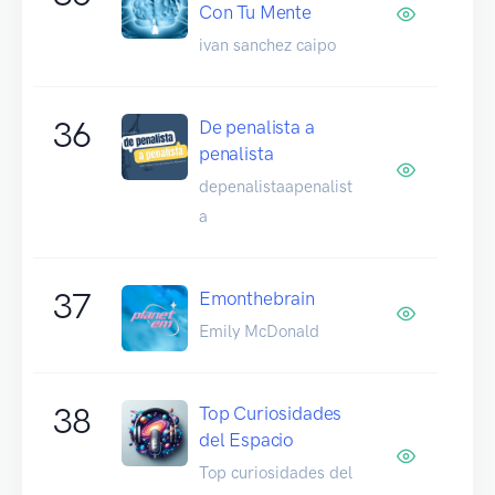
Con Tu Mente
ivan sanchez caipo
36
De penalista a
penalista
depenalistaapenalist
a
37
Emonthebrain
Emily McDonald
38
Top Curiosidades
del Espacio
Top curiosidades del