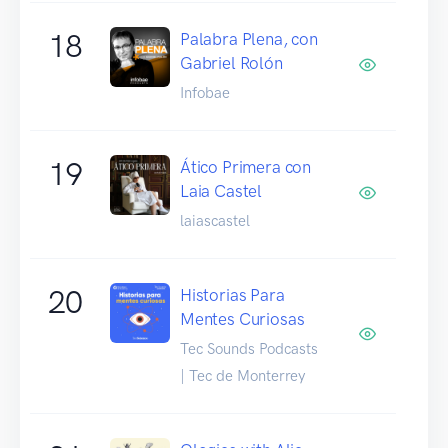
18
Palabra Plena, con
Gabriel Rolón
Infobae
19
Ático Primera con
Laia Castel
laiascastel
20
Historias Para
Mentes Curiosas
Tec Sounds Podcasts
| Tec de Monterrey