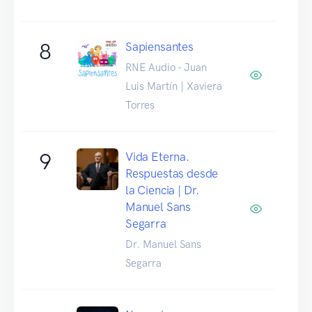
8
Sapiensantes
RNE Audio - Juan
Luis Martín | Xaviera
Torres
9
Vida Eterna.
Respuestas desde
la Ciencia | Dr.
Manuel Sans
Segarra
Dr. Manuel Sans
Segarra