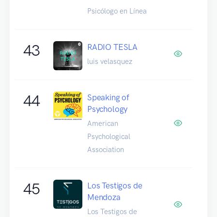
Psicólogo en Línea
43
RADIO TESLA
luis velasquez
44
Speaking of
Psychology
American
Psychological
Association
45
Los Testigos de
Mendoza
Los Testigos de