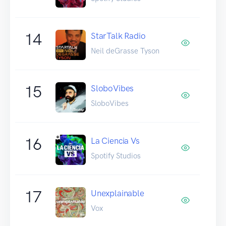
14
StarTalk Radio
Neil deGrasse Tyson
15
SloboVibes
SloboVibes
16
La Ciencia Vs
Spotify Studios
17
Unexplainable
Vox