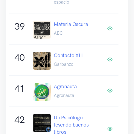
espacio
39
Materia Oscura
ABC
40
Contacto XIII
Garbanzo
41
Agronauta
Agronauta
42
Un Psicólogo
leyendo buenos
libros