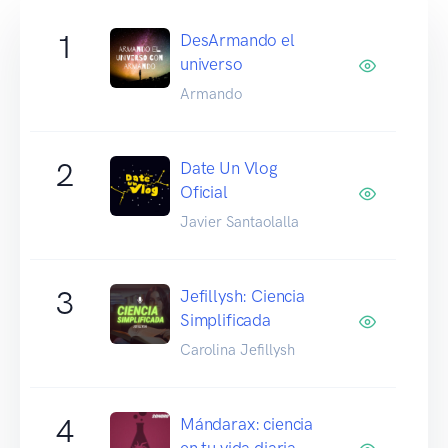
1
DesArmando el
universo
Armando
2
Date Un Vlog
Oficial
Javier Santaolalla
3
Jefillysh: Ciencia
Simplificada
Carolina Jefillysh
4
Mándarax: ciencia
en tu vida diaria