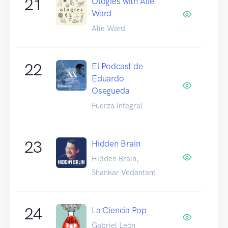
21
Ologies with Alie
Ward
Alie Ward
22
El Podcast de
Eduardo
Osegueda
Fuerza Integral
23
Hidden Brain
Hidden Brain,
Shankar Vedantam
24
La Ciencia Pop
Gabriel León