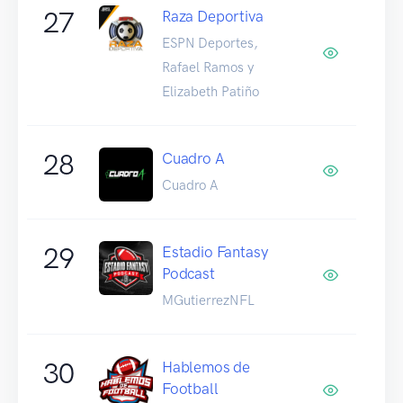
27
Raza Deportiva
ESPN Deportes,
Rafael Ramos y
Elizabeth Patiño
28
Cuadro A
Cuadro A
29
Estadio Fantasy
Podcast
MGutierrezNFL
30
Hablemos de
Football