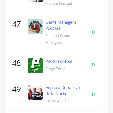
Podium Podcast
47
Game Managers
Podcast
Sonoro | Game
Managers
48
Piloto Football
Jorge Torres
49
Espacio Deportivo
de la Noche
Grupo ACIR