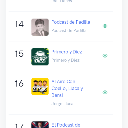
Ibai Llanos
14
Podcast de Padilla
Podcast de Padilla
15
Primero y Diez
Primero y Diez
16
Al Aire Con
Coello, Llaca y
Bensi
Jorge Llaca
17
El Podcast de