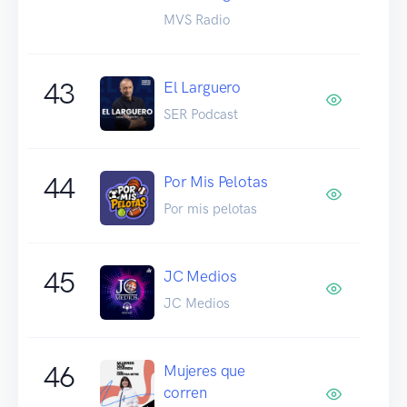
MVS Radio
43
El Larguero
SER Podcast
44
Por Mis Pelotas
Por mis pelotas
45
JC Medios
JC Medios
46
Mujeres que
corren