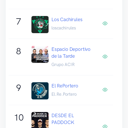
7
Los Cachirules
loscachirules
8
Espacio Deportivo
de la Tarde
Grupo ACIR
9
El RePortero
El.Re.Portero
10
DESDE EL
PADDOCK