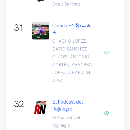
Jesus Sanchez
31
Cabina F1 🎤🏎️🔥
🚨
CHACHO LÓPEZ,
DAVID SÁNCHEZ
O, JOSÉ ANTONIO
CORTÉS, YHACBEC
LOPEZ, CHAPULÍN
DIAZ
32
El Podcast del
Rojinegro
El Podcast Del
Rojinegro