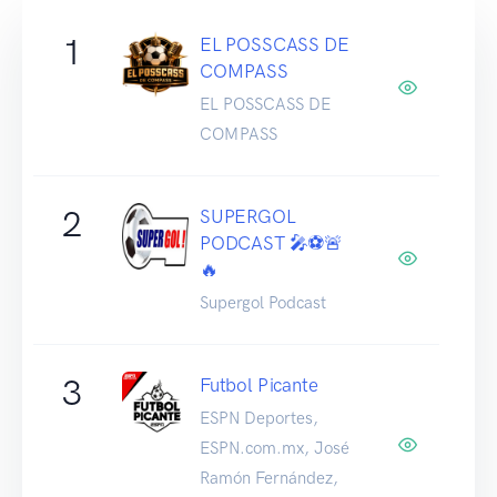
1
EL POSSCASS DE
COMPASS
EL POSSCASS DE
COMPASS
2
SUPERGOL
PODCAST 🎤⚽🚨
🔥
Supergol Podcast
3
Futbol Picante
ESPN Deportes,
ESPN.com.mx, José
Ramón Fernández,