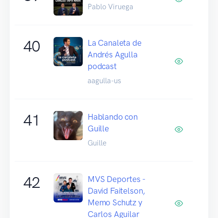
Pablo Viruega
40
La Canaleta de
Andrés Agulla
podcast
aagulla-us
41
Hablando con
Guille
Guille
42
MVS Deportes -
David Faitelson,
Memo Schutz y
Carlos Aguilar