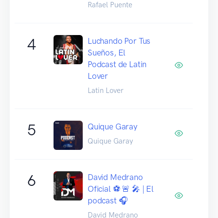
Rafael Puente
4
Luchando Por Tus
Sueños, El
Podcast de Latin
Lover
Latin Lover
5
Quique Garay
Quique Garay
6
David Medrano
Oficial ⚽️ 🚨 🎤 | El
podcast 🎧
David Medrano