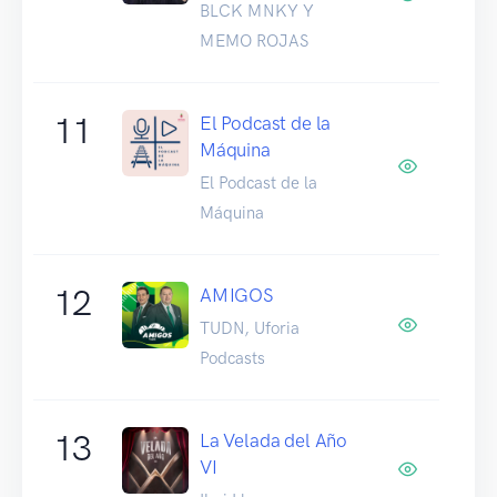
BLCK MNKY Y
MEMO ROJAS
11
El Podcast de la
Máquina
El Podcast de la
Máquina
12
AMIGOS
TUDN, Uforia
Podcasts
13
La Velada del Año
VI