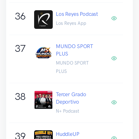
36
Los Reyes Podcast
Los Reyes App
37
MUNDO SPORT
PLUS
MUNDO SPORT
PLUS
38
Tercer Grado
Deportivo
N+ Podcast
39
HuddleUP