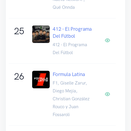
Qué Onnda
25
412 - El Programa
Del Fútbol
412 - El Programa
Del Fútbol
26
Formula Latina
F1, Giselle Zarur,
Diego Mejía,
Christian González
Rouco y Juan
Fossaroli