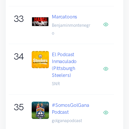
33
Marcatoons
Benjaminmontenegr
o
34
El Podcast
Inmaculado
(Pittsburgh
Steelers)
SNR
35
#SomosGolGana
Podcast
golganapodcast