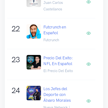
Juan Carlos
Castellanos
22
Futcrunch en
Español
Futcrunch
23
Precio Del Exito:
NFL En Español
El Precio Del Éxito
24
Los Jefes del
Deporte con
Álvaro Morales
Nueva Network |