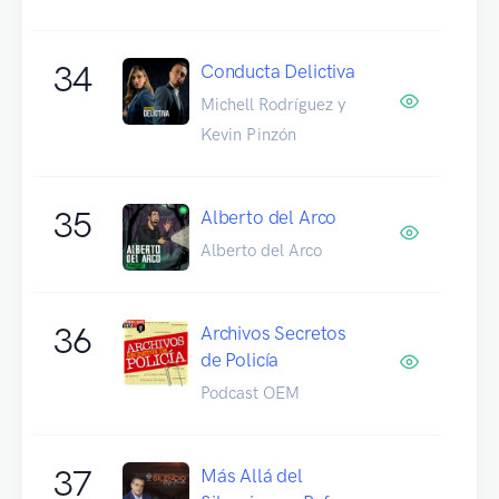
34
Conducta Delictiva
Michell Rodríguez y
Kevin Pinzón
35
Alberto del Arco
Alberto del Arco
36
Archivos Secretos
de Policía
Podcast OEM
37
Más Allá del