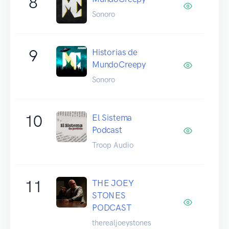
8
Sonoro
9
Historias de
MundoCreepy
Sonoro
10
El Sistema
Podcast
Troop Audio
11
THE JOEY
STONES
PODCAST
therealjoeystones