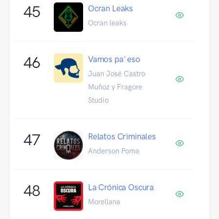
45
Ocran Leaks
Ocran leaks
46
Vamos pa' eso
Juan José Castro
Muñoz y Fragore
Studio
47
Relatos Criminales
Anderson Poma
48
La Crónica Oscura
Morellana