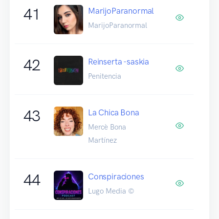
41
MarijoParanormal
MarijoParanormal
42
Reinserta -saskia
Penitencia
43
La Chica Bona
Mercè Bona
Martínez
44
Conspiraciones
Lugo Media ©