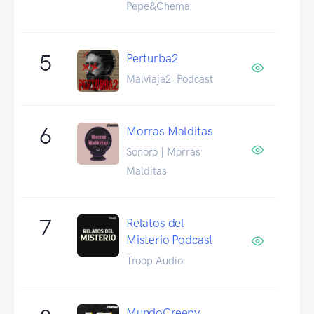
Pepe&Chema
5
Perturba2
Malviaja2_Podcast
6
Morras Malditas
Sonoro | Morras
Malditas
7
Relatos del
Misterio Podcast
Troop Audio
MundoCreepy