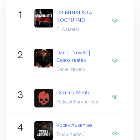
1
CRIMINALISTA
NOCTURNO
E. Castelar
2
Daniel Novelo|
Casos reales
Daniel Novelo
3
CriminalMente
Podcast Paranormal
4
Voces Ausentes
Troop Audio /