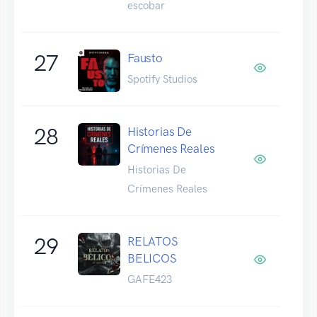
escobar
27
Fausto
Spotify Studios
28
Historias De
Crímenes Reales
Historias De
Crímenes Reales
29
RELATOS
BELICOS
GAFE423