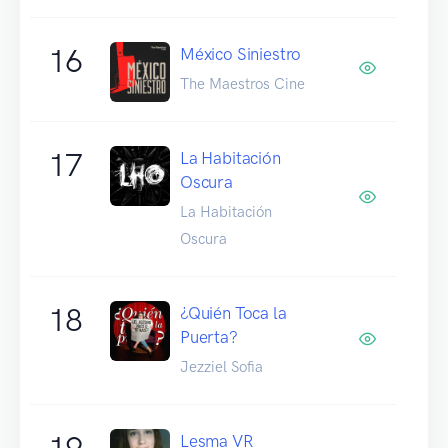
16
México Siniestro
The Maestros Cine
17
La Habitación
Oscura
La Habitación
Oscura
18
¿Quién Toca la
Puerta?
Jezziel Sofia
19
Lesma VR