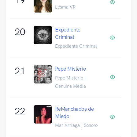
Lesma VR
20
Expediente
Criminal
Expediente Criminal
21
Pepe Misterio
Pepe Misterio |
Genuina Media
22
ReManchados de
Miedo
Mar Arriaga | Sonoro