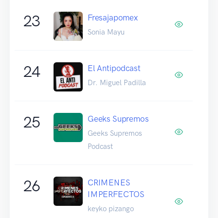
23
Fresajapomex
Sonia Mayu
24
El Antipodcast
Dr. Miguel Padilla
25
Geeks Supremos
Geeks Supremos
Podcast
26
CRIMENES
IMPERFECTOS
keyko pizango