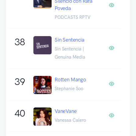
Silencio con Rafa
Poveda
PODCASTS RPTV
38
Sin Sentencia
Sin Sentencia |
Genuina Media
39
Rotten Mango
Stephanie Soo
40
VaneVane
Vanessa Calero