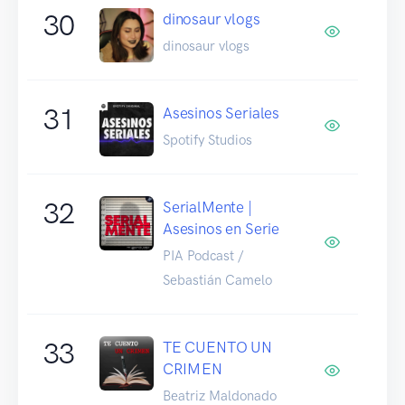
30
dinosaur vlogs
dinosaur vlogs
31
Asesinos Seriales
Spotify Studios
32
SerialMente |
Asesinos en Serie
PIA Podcast /
Sebastián Camelo
33
TE CUENTO UN
CRIMEN
Beatriz Maldonado