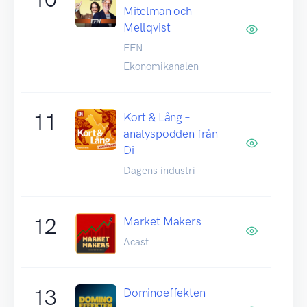
Mitelman och
Mellqvist
EFN
Ekonomikanalen
11
Kort & Lång –
analyspodden från
Di
Dagens industri
12
Market Makers
Acast
13
Dominoeffekten