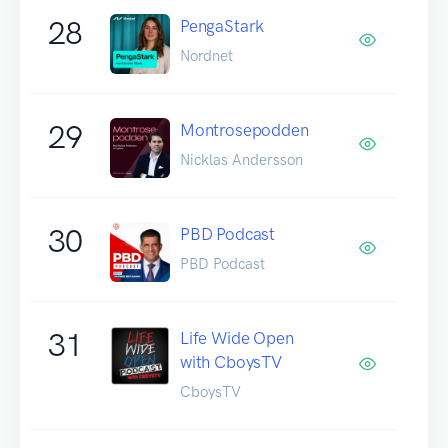
28
PengaStark
Nordnet
29
Montrosepodden
Nicklas Andersson
30
PBD Podcast
PBD Podcast
31
Life Wide Open
with CboysTV
CboysTV