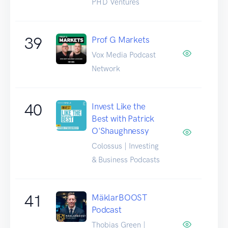
PHD Ventures
39
Prof G Markets
Vox Media Podcast
Network
40
Invest Like the
Best with Patrick
O'Shaughnessy
Colossus | Investing
& Business Podcasts
41
MäklarBOOST
Podcast
Thobias Green |