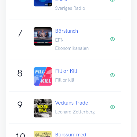
Sveriges Radio
7
Börslunch
EFN
Ekonomikanalen
8
Fill or Kill
Fill or kill
9
Veckans Trade
Leonard Zetterberg
10
Börssurr med