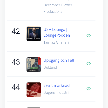
December Flower
Productions
42
USA Lounge |
LoungePodden
Taimaz Ghaffari
43
Uppgång och Fall
Dokland
44
Svart marknad
Dagens industri