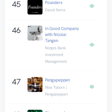
45
Founders
David Senra
46
In Good Company
with Nicolai
Tangen
Norges Bank
Investment
Management
47
Pengapeppen
Moa Tyborn |
Pengapeppen