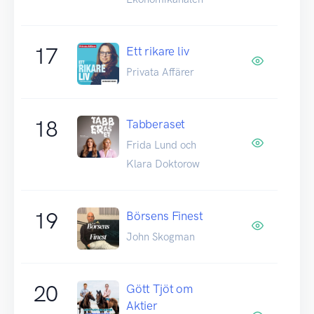
17
Ett rikare liv
Privata Affärer
18
Tabberaset
Frida Lund och
Klara Doktorow
19
Börsens Finest
John Skogman
20
Gött Tjöt om
Aktier