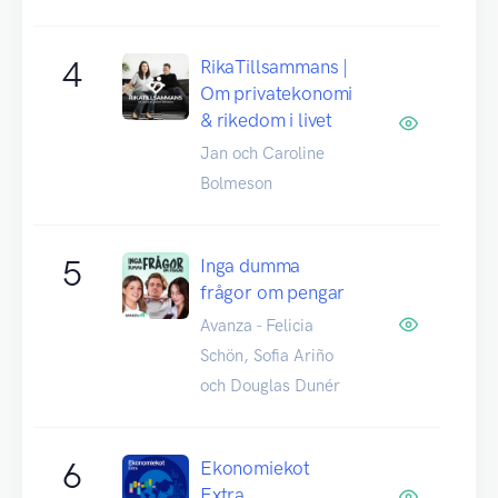
4
RikaTillsammans |
Om privatekonomi
& rikedom i livet
Jan och Caroline
Bolmeson
5
Inga dumma
frågor om pengar
Avanza - Felicia
Schön, Sofia Ariño
och Douglas Dunér
6
Ekonomiekot
Extra