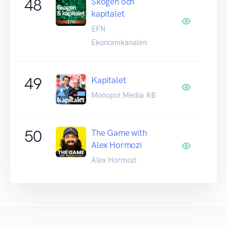
48
Skogen och
kapitalet
EFN
Ekonomikanalen
49
Kapitalet
Monopol Media AB
50
The Game with
Alex Hormozi
Alex Hormozi