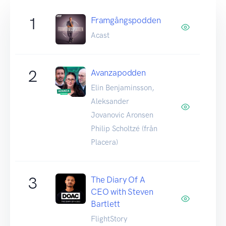
1
Framgångspodden
Acast
2
Avanzapodden
Elin Benjaminsson,
Aleksander
Jovanovic Aronsen
Philip Scholtzé (från
Placera)
3
The Diary Of A
CEO with Steven
Bartlett
FlightStory