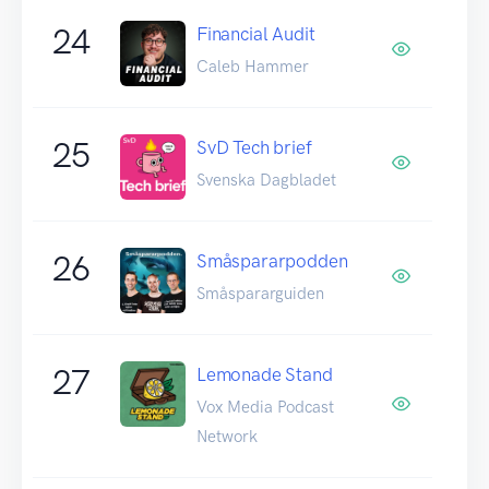
24
Financial Audit
Caleb Hammer
25
SvD Tech brief
Svenska Dagbladet
26
Småspararpodden
Småspararguiden
27
Lemonade Stand
Vox Media Podcast
Network