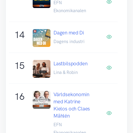
EFN
Ekonomikanalen
14
Dagen med Di
Dagens industri
15
Lastbilspodden
Lina & Robin
16
Världsekonomin
med Katrine
Kielos och Claes
Måhlén
EFN
Ekonomikanalen