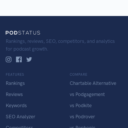
Rankings, reviews, SEO, competitors, and analytics
for podcast growth.
FEATURES
COMPARE
Rankings
Chartable Alternative
Reviews
vs Podgagement
Keywords
vs Podkite
SEO Analyzer
vs Podrover
Competitors
vs Rephonic