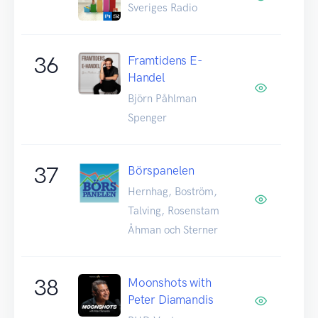
Sveriges Radio
36
Framtidens E-
Handel
Björn Påhlman
Spenger
37
Börspanelen
Hernhag, Boström,
Talving, Rosenstam
Åhman och Sterner
38
Moonshots with
Peter Diamandis