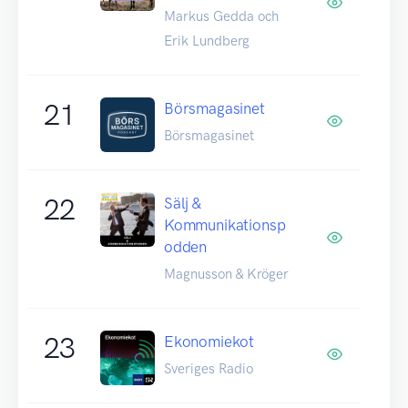
Markus Gedda och
Erik Lundberg
21
Börsmagasinet
Börsmagasinet
22
Sälj &
Kommunikationsp
odden
Magnusson & Kröger
23
Ekonomiekot
Sveriges Radio