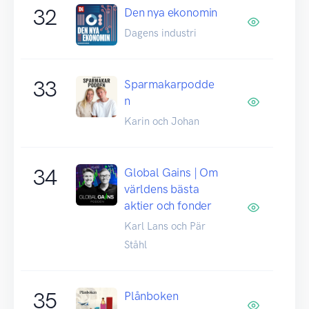
32
Den nya ekonomin
Dagens industri
33
Sparmakarpodde
n
Karin och Johan
34
Global Gains | Om
världens bästa
aktier och fonder
Karl Lans och Pär
Ståhl
35
Plånboken