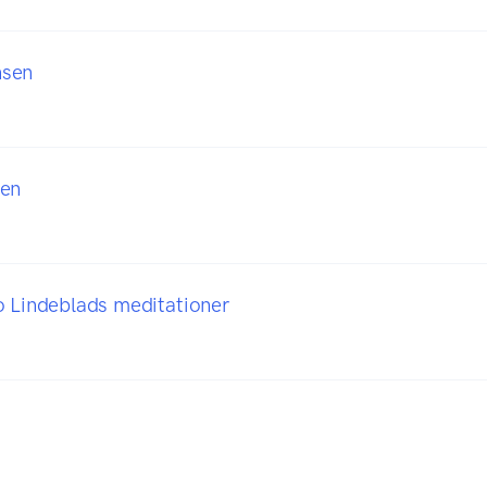
nsen
ben
o Lindeblads meditationer