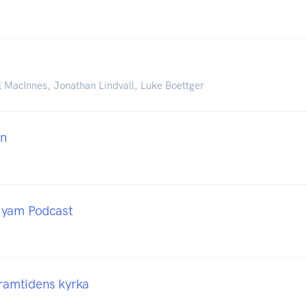
l MacInnes, Jonathan Lindvall, Luke Boettger
n
iyam Podcast
framtidens kyrka