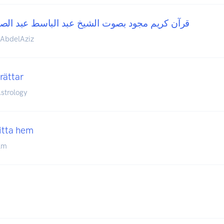
قرآن كريم مجود بصوت الشيخ عبد الباسط عبد الص
 AbdelAziz
rättar
strology
hitta hem
olm