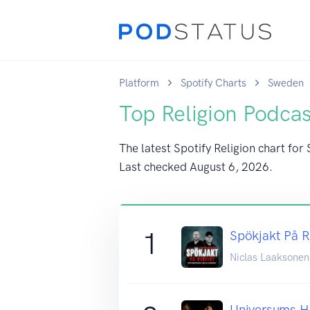
Platform
Spotify Charts
Sweden
Top Religion Podca
The latest Spotify Religion chart for
Last checked
August 6, 2026
.
1
Spökjakt På R
Niclas Laaksonen
Universums H