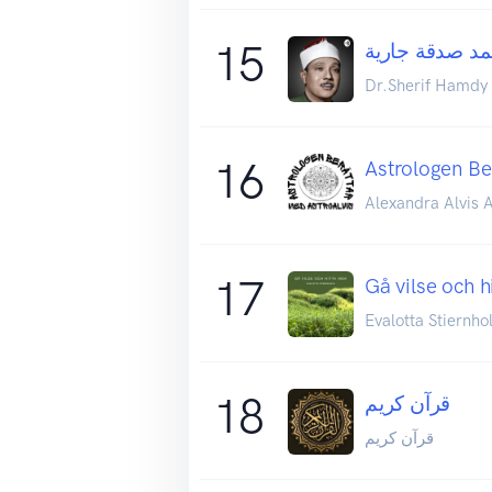
15
مد صدقة جارية
Dr.Sherif Hamdy
16
Astrologen Be
Alexandra Alvis A
17
Gå vilse och 
Evalotta Stiernh
18
قرآن كريم
قرآن كريم