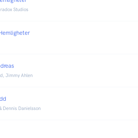
radox Studios
Hemligheter
dreas
nd, Jimmy Ahlen
ädd
& Dennis Danielsson