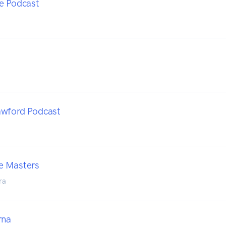
e Podcast
awford Podcast
e Masters
ra
rna