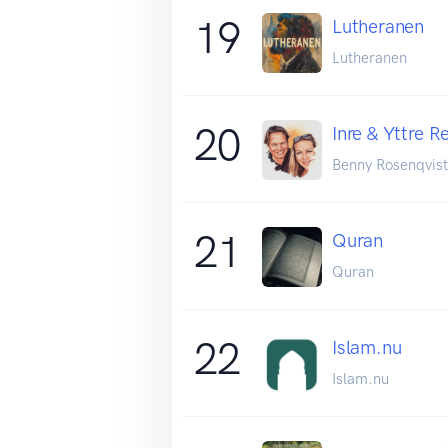
19
Lutheranen
Lutheranen
20
Inre & Yttre R
Benny Rosenqvist
21
Quran
Quran
22
Islam.nu
Islam.nu