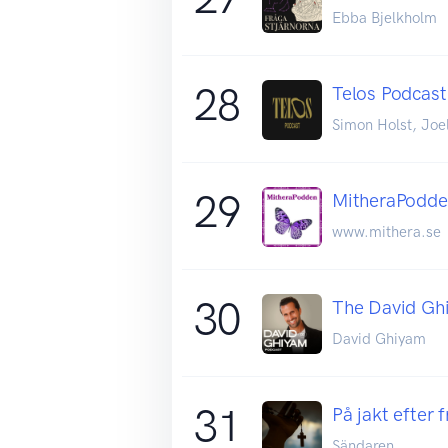
Ebba Bjelkholm
28
Telos Podcast
Simon Holst, Joe
29
MitheraPodde
www.mithera.se
30
The David Gh
David Ghiyam
31
På jakt efter 
Sändaren