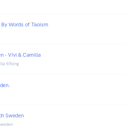
- By Words of Taoism
 - Vivi & Camilla
lla Elfving
iden.
rch Sweden
 Sweden