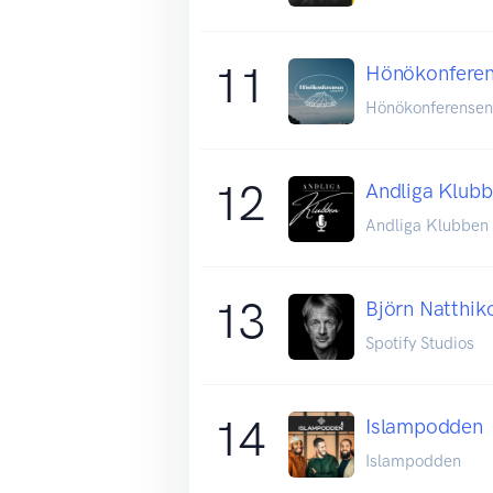
11
Hönökonfere
Hönökonferensen
12
Andliga Klub
Andliga Klubben
13
Björn Natthik
Spotify Studios
14
Islampodden
Islampodden