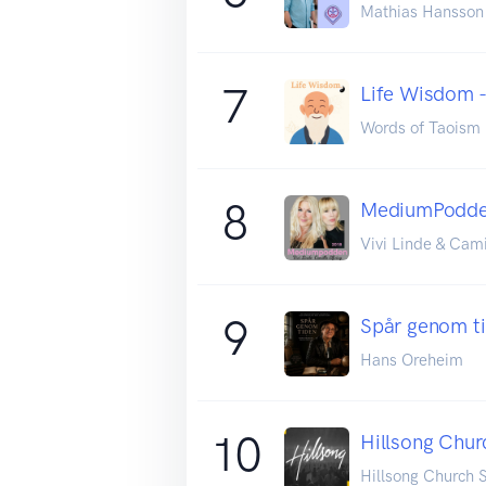
Mathias Hansson
7
Life Wisdom 
Words of Taoism
8
MediumPodden
Vivi Linde & Cami
9
Spår genom t
Hans Oreheim
10
Hillsong Chu
Hillsong Church