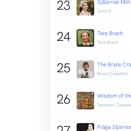
23
Själarnas Möt
Julia H
24
Tara Brach
Tara Brach
25
The Bryce Cr
Bryce Crawford
26
Wisdom of th
Samaneri Jayasa
27
Fråga Stjärno