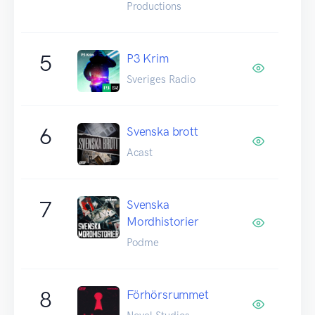
Productions
5
P3 Krim
Sveriges Radio
6
Svenska brott
Acast
7
Svenska
Mordhistorier
Podme
8
Förhörsrummet