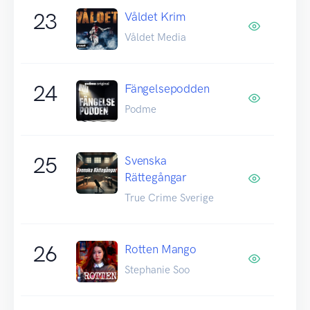
23
Våldet Krim
Våldet Media
24
Fängelsepodden
Podme
25
Svenska
Rättegångar
True Crime Sverige
26
Rotten Mango
Stephanie Soo