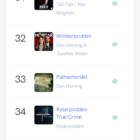
Tall Tale | Nils
Bergman
32
Mördarpodden
Dan Hörning &
Josefine Molén
33
Palmemordet
Dan Hörning
34
Rysarpodden:
True Crime
Rysarpodden