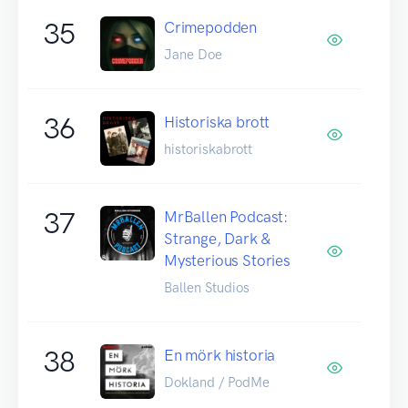
35
Crimepodden
Jane Doe
36
Historiska brott
historiskabrott
37
MrBallen Podcast:
Strange, Dark &
Mysterious Stories
Ballen Studios
38
En mörk historia
Dokland / PodMe