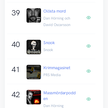
39
Olösta mord
Dan Hörning och
David Oscarsson
40
Snook
Snook
41
Krimmagasinet
PRS Media
42
Massmördarpodd
en
Dan Hörning