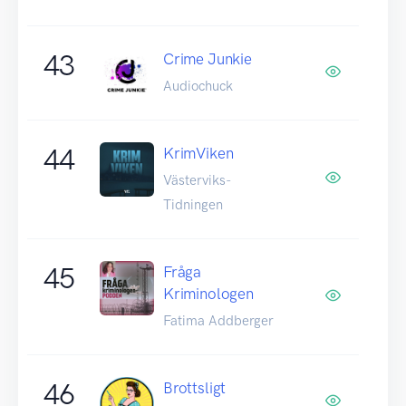
43
Crime Junkie
Audiochuck
44
KrimViken
Västerviks-
Tidningen
45
Fråga
Kriminologen
Fatima Addberger
46
Brottsligt