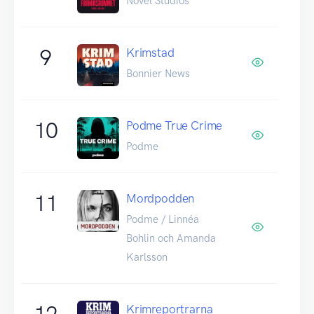
Novel Studios
9
Krimstad
Bonnier News
10
Podme True Crime
Podme
11
Mordpodden
Podme / Linnéa
Bohlin och Amanda
Karlsson
12
Krimreportrarna