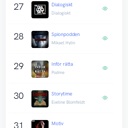
27
Dialogiskt
Dialogiskt
28
Spionpodden
Mikael Hylin
29
Inför rätta
Podme
30
Storytime
Eveline Blomfeldt
31
Motiv