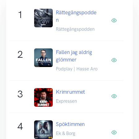
1
Rättegångspodde
n
Rättegångspodden
2
Fallen jag aldrig
glömmer
Podplay | Hasse Aro
3
Krimrummet
Expressen
4
Spöktimmen
Ek & Borg