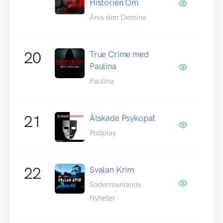
Historien Om
Anis don Demina
20
True Crime med
Paulina
Paulina
21
Älskade Psykopat
Podplay
22
Svalan Krim
Södermanlands
Nyheter