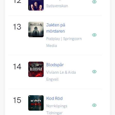
Sydsvenskan
13
Jakten på
mördaren
Podplay | Springcorn
Media
14
Blodspår
Viviann Le & Aida
Engvall
15
Kod Röd
Norrköpings
Tidningar