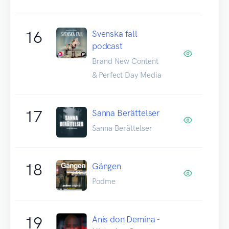
16
Svenska fall
podcast
Brand New Content
& Perfect Day Media
17
Sanna Berättelser
Sanna Berättelser
18
Gängen
Podme
19
Anis don Demina -