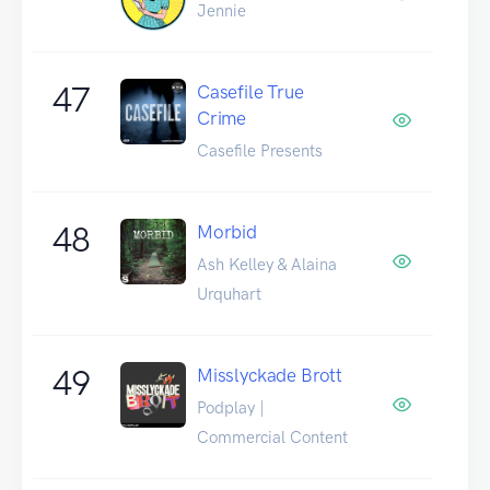
Jennie
47
Casefile True
Crime
Casefile Presents
48
Morbid
Ash Kelley & Alaina
Urquhart
49
Misslyckade Brott
Podplay |
Commercial Content